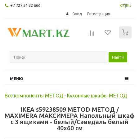
+7 727 31 22 666
KZ
|
RU
Вход
Регистрация
0
Найти
МЕНЮ
Все компоненты МЕТОД
-
Кухонные шкафы МЕТОД
IKEA s59238509 METOD МЕТОД /
MAXIMERA МАКСИМЕРА Напольный шкаф
с 3 ящиками - белый/Сэведаль белый
40x60 см