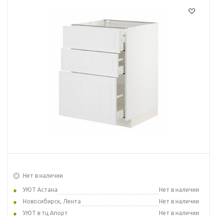
Нет в наличии
УЮТ Астана
Нет в наличии
Новосибирск, Лента
Нет в наличии
УЮТ в тц Апорт
Нет в наличии