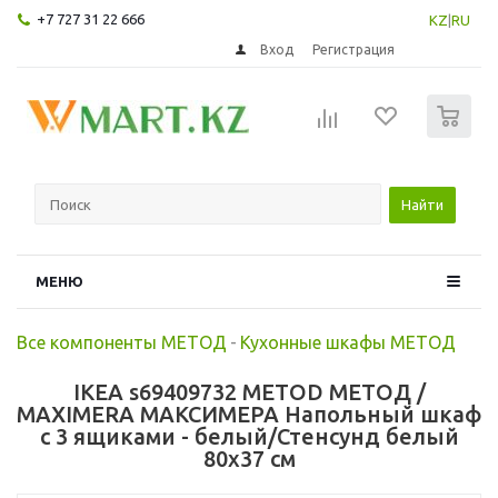
+7 727 31 22 666
KZ
|
RU
Вход
Регистрация
0
Найти
МЕНЮ
Все компоненты МЕТОД
-
Кухонные шкафы МЕТОД
IKEA s69409732 METOD МЕТОД /
MAXIMERA МАКСИМЕРА Напольный шкаф
с 3 ящиками - белый/Стенсунд белый
80x37 см