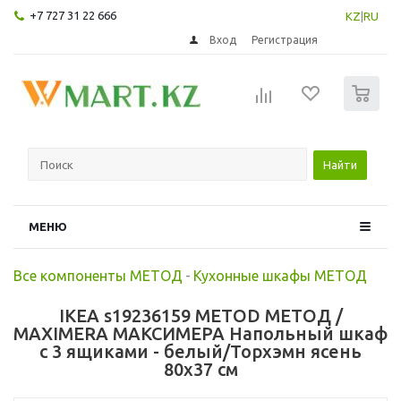
+7 727 31 22 666
KZ
|
RU
Вход
Регистрация
0
Найти
МЕНЮ
Все компоненты МЕТОД
-
Кухонные шкафы МЕТОД
IKEA s19236159 METOD МЕТОД /
MAXIMERA МАКСИМЕРА Напольный шкаф
с 3 ящиками - белый/Торхэмн ясень
80x37 см