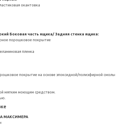
ластиковая окантовка
окий
Боковая часть ящика/ Задняя стенка ящика:
ерное порошковое покрытие
Меламиновая пленка
орошковое покрытие на основе эпоксидной/полиэфирной смолы
ой мягким моющим средством.
ью.
вке
RA МАКСИМЕРА
и