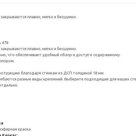
закрываются плавно, мягко и бесшумно.
 478
закрываются плавно, мягко и бесшумно.
ью, что обеспечивает удобный обзор и доступ к содержимому.
опором.
нструкцию благодаря стенкам из ДСП толщиной 18 мм.
ребуются разные виды креплений. Выберите подходящие для ваших стен 
отдельно.
ка
иэфирная краска
а
Каркас: