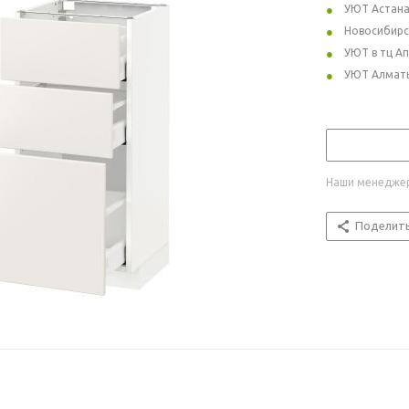
УЮТ Астан
Новосибирс
УЮТ в тц А
УЮТ Алмат
Наши менеджер
Поделит