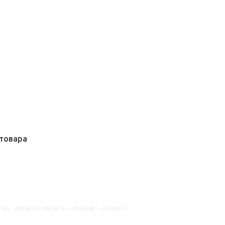
товара
4741, s49234743, s99234745, s79234807, s99234811