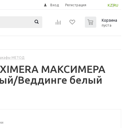
Вход
Регистрация
KZ
|
RU
0
Корзина
пуста
 шкафы МЕТОД
MAXIMERA МАКСИМЕРА
лый/Веддинге белый
ии