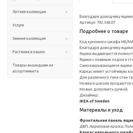
Летняя коллекция
Благодаря доводчику ящики 
Артикул: 792.348.07
Услуги
Подробнее о товаре
Зимняя коллекция
Код кухонного шкафа ME/MA
Благодаря доводчику ящики 
Растения и кашпо
Ящики выдвигаются полност
Ящики с плавным ходом и ст
Товары вышедшие из
Самозакрывающиеся ящики.
ассортимента
Каркас имеет устойчивую ко
Для различного типа стен т
Ножки и цоколи продаются 
Можно дополнить ручкой.
Дизайнер:
IKEA of Sweden
Материалы и уход
Фронтальная панель ящи
ДВП, Акриловая краска, Пол
Каркас напольного шкаф