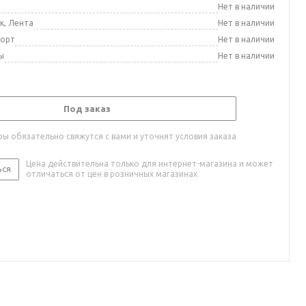
а
Нет в наличии
к, Лента
Нет в наличии
порт
Нет в наличии
ы
Нет в наличии
Под заказ
ы обязательно свяжутся с вами и уточнят условия заказа
Цена действительна только для интернет-магазина и может
ься
отличаться от цен в розничных магазинах