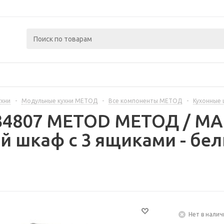
ухни
-
Модульные кухни МЕТОД
-
Все компоненты МЕТОД
-
Кухонные
234807 METOD МЕТОД / 
й шкаф с 3 ящиками - бе
Нет в налич