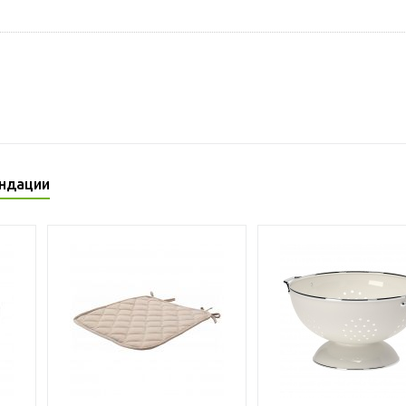
ндации