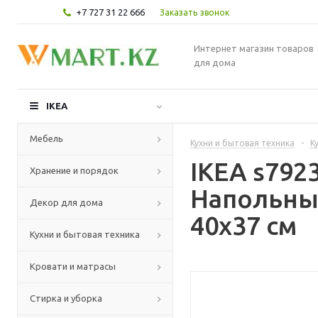
+7 727 31 22 666
Заказать звонок
Интернет магазин товаров
для дома
IKEA
Мебель
Кухни и бытовая техника
-
К
IKEA s79
Хранение и порядок
Напольны
Декор для дома
40x37 см
Кухни и бытовая техника
Кровати и матрасы
Стирка и уборка