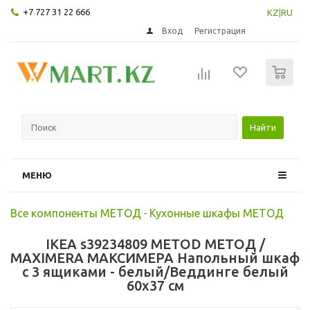
+7 727 31 22 666
KZ
|
RU
Вход
Регистрация
0
Найти
МЕНЮ
Все компоненты МЕТОД
-
Кухонные шкафы МЕТОД
IKEA s39234809 METOD МЕТОД /
MAXIMERA МАКСИМЕРА Напольный шкаф
с 3 ящиками - белый/Веддинге белый
60x37 см