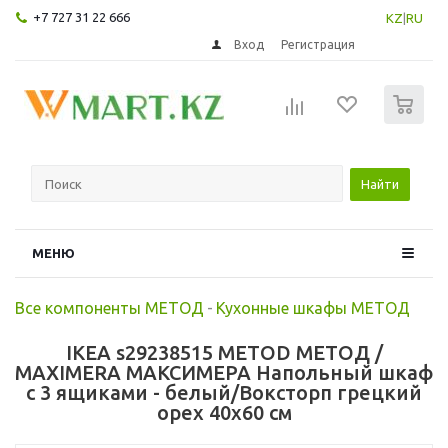
+7 727 31 22 666
KZ
|
RU
Вход
Регистрация
0
Найти
МЕНЮ
Все компоненты МЕТОД
-
Кухонные шкафы МЕТОД
IKEA s29238515 METOD МЕТОД /
MAXIMERA МАКСИМЕРА Напольный шкаф
с 3 ящиками - белый/Воксторп грецкий
орех 40x60 см