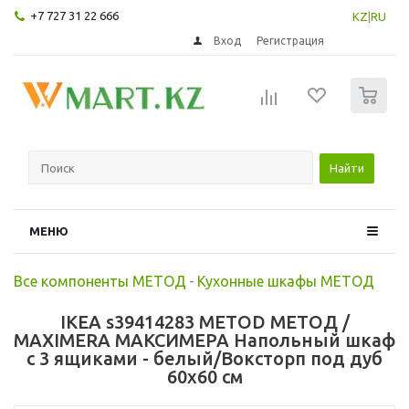
+7 727 31 22 666
KZ
|
RU
Вход
Регистрация
0
Найти
МЕНЮ
Все компоненты МЕТОД
-
Кухонные шкафы МЕТОД
IKEA s39414283 METOD МЕТОД /
MAXIMERA МАКСИМЕРА Напольный шкаф
с 3 ящиками - белый/Воксторп под дуб
60x60 см