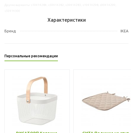
Другие варианты: s19414284, s59414282, s39414283, s19414298, s99414299,
s59414300
Характеристики
Бренд
IKEA
Персональные рекомендации