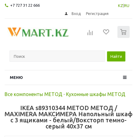
+7 727 31 22 666
KZ
|
RU
Вход
Регистрация
0
Найти
МЕНЮ
Все компоненты МЕТОД
-
Кухонные шкафы МЕТОД
IKEA s89310344 METOD МЕТОД /
MAXIMERA МАКСИМЕРА Напольный шкаф
с 3 ящиками - белый/Воксторп темно-
серый 40x37 см