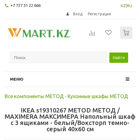
+7 727 31 22 666
KZ
|
RU
Вход
Регистрация
0
Найти
МЕНЮ
Все компоненты МЕТОД
-
Кухонные шкафы МЕТОД
IKEA s19310267 METOD МЕТОД /
MAXIMERA МАКСИМЕРА Напольный шкаф
с 3 ящиками - белый/Воксторп темно-
серый 40x60 см