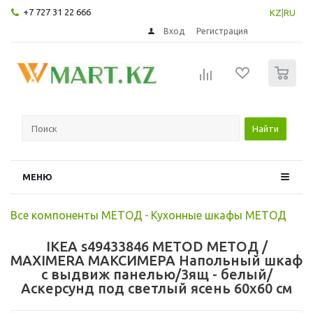
+7 727 31 22 666
KZ
|
RU
Вход
Регистрация
0
Найти
МЕНЮ
Все компоненты МЕТОД
-
Кухонные шкафы МЕТОД
IKEA s49433846 METOD МЕТОД /
MAXIMERA МАКСИМЕРА Напольный шкаф
с выдвиж панелью/3ящ - белый/
Аскерсунд под светлый ясень 60x60 см