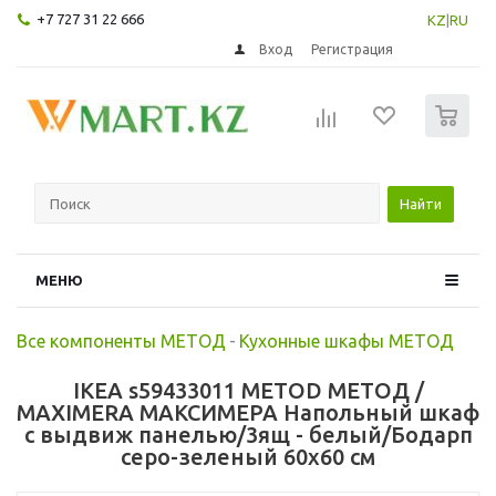
+7 727 31 22 666
KZ
|
RU
Вход
Регистрация
0
Найти
МЕНЮ
Все компоненты МЕТОД
-
Кухонные шкафы МЕТОД
IKEA s59433011 METOD МЕТОД /
MAXIMERA МАКСИМЕРА Напольный шкаф
с выдвиж панелью/3ящ - белый/Бодарп
серо-зеленый 60x60 см