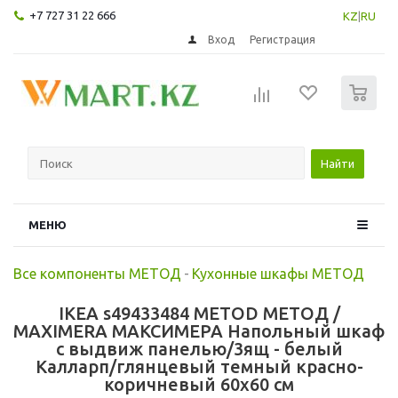
+7 727 31 22 666
KZ
|
RU
Вход
Регистрация
0
Найти
МЕНЮ
Все компоненты МЕТОД
-
Кухонные шкафы МЕТОД
IKEA s49433484 METOD МЕТОД /
MAXIMERA МАКСИМЕРА Напольный шкаф
с выдвиж панелью/3ящ - белый
Калларп/глянцевый темный красно-
коричневый 60x60 см