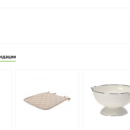
ндации