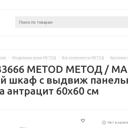
ухни
-
Модульные кухни МЕТОД
-
Все компоненты МЕТОД
-
Кухонные
433666 METOD МЕТОД / 
й шкаф с выдвиж панель
а антрацит 60x60 см
Нет в налич