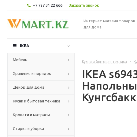
+7 727 31 22 666
Заказать звонок
Интернет магазин товаров
для дома
IKEA
Мебель
Кухни и бытовая техника
-
К
IKEA s69
Хранение и порядок
Напольны
Декор для дома
Кунгсбакк
Кухни и бытовая техника
Кровати и матрасы
Стирка и уборка