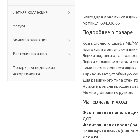
Летняя коллекция
Благодаря доводчику ящики 
Артикул: 694.336.66
Услуги
Подробнее о товаре
Зимняя коллекция
Код кухонного шкафа ME/MA
Благодаря доводчику ящики 
Растения и кашпо
Ящики выдвигаются полност
Ящики с плавным ходом и ст
Товары вышедшие из
Самозакрывающиеся ящики.
ассортимента
Каркас имеет устойчивую ко
Для различного типа стен т
Ножки и цоколи продаются 
Можно дополнить ручкой.
Материалы и уход
Фронтальная панель ящи
ДСП
Фронтальная сторона/ За
Полимерная пленка (мин. 90
Кромка: