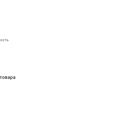
ность
товара