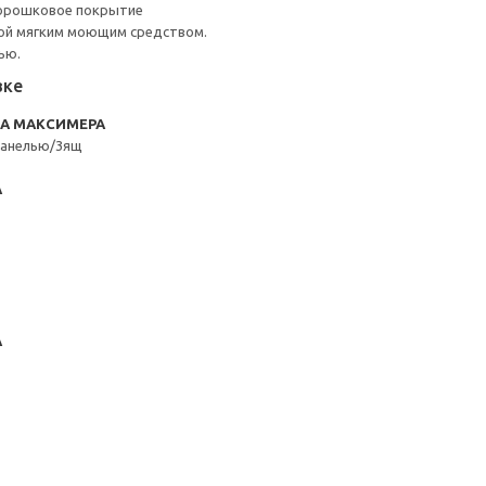
порошковое покрытие
ой мягким моющим средством.
ью.
вке
RA МАКСИМЕРА
панелью/3ящ
А
А