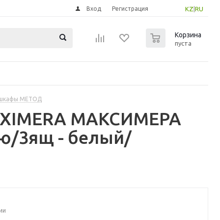
Вход
Регистрация
KZ
|
RU
0
Корзина
пуста
 шкафы МЕТОД
MAXIMERA МАКСИМЕРА
ю/3ящ - белый/
ии