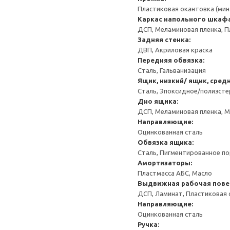
Пластиковая окантовка (мин
Каркас напольного шкаф
ДСП, Меламиновая пленка, П
Задняя стенка:
ДВП, Акриловая краска
Передняя обвязка:
Сталь, Гальванизация
Ящик, низкий/ ящик, сред
Сталь, Эпоксидное/полиэст
Дно ящика:
ДСП, Меламиновая пленка, 
Направляющие:
Оцинкованная сталь
Обвязка ящика:
Сталь, Пигментированное п
Амортизаторы:
Пластмасса АБС, Масло
Выдвижная рабочая пове
ДСП, Ламинат, Пластиковая
Направляющие:
Оцинкованная сталь
Ручка: