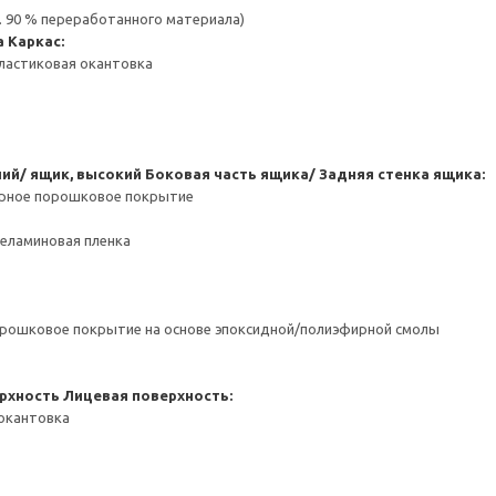
. 90 % переработанного материала)
а
Каркас:
ластиковая окантовка
ний/ ящик, высокий
Боковая часть ящика/ Задняя стенка ящика:
ерное порошковое покрытие
Меламиновая пленка
орошковое покрытие на основе эпоксидной/полиэфирной смолы
рхность
Лицевая поверхность:
 окантовка