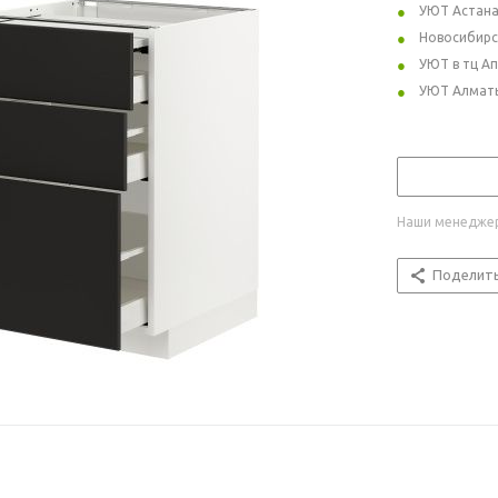
УЮТ Астан
Новосибирс
УЮТ в тц А
УЮТ Алмат
Наши менеджер
Поделит