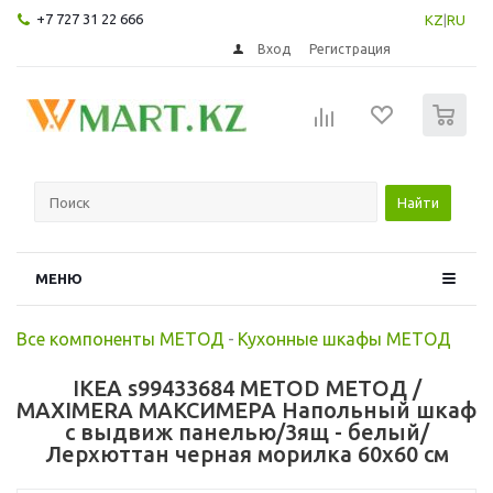
+7 727 31 22 666
KZ
|
RU
Вход
Регистрация
0
Найти
МЕНЮ
Все компоненты МЕТОД
-
Кухонные шкафы МЕТОД
IKEA s99433684 METOD МЕТОД /
MAXIMERA МАКСИМЕРА Напольный шкаф
с выдвиж панелью/3ящ - белый/
Лерхюттан черная морилка 60x60 см