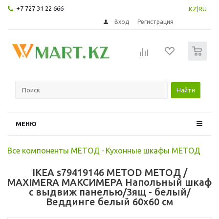
+7 727 31 22 666
KZ
|
RU
Вход
Регистрация
0
Найти
МЕНЮ
Все компоненты МЕТОД
-
Кухонные шкафы МЕТОД
IKEA s79419146 METOD МЕТОД /
MAXIMERA МАКСИМЕРА Напольный шкаф
с выдвиж панелью/3ящ - белый/
Веддинге белый 60x60 см