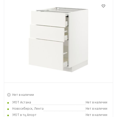
Нет в наличии
УЮТ Астана
Нет в наличии
Новосибирск, Лента
Нет в наличии
УЮТ в тц Апорт
Нет в наличии