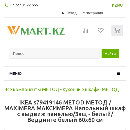
+7 727 31 22 666
KZ
|
RU
Вход
Регистрация
0
Найти
МЕНЮ
Все компоненты МЕТОД
-
Кухонные шкафы МЕТОД
IKEA s79419146 METOD МЕТОД /
MAXIMERA МАКСИМЕРА Напольный шкаф
с выдвиж панелью/3ящ - белый/
Веддинге белый 60x60 см