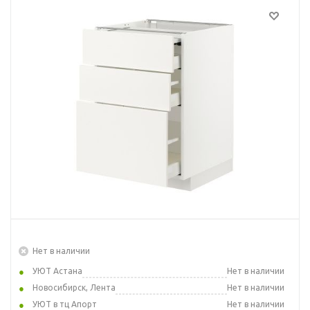
Нет в наличии
УЮТ Астана
Нет в наличии
Новосибирск, Лента
Нет в наличии
УЮТ в тц Апорт
Нет в наличии