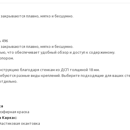
закрываются плавно, мягко и бесшумно.
 496
закрываются плавно, мягко и бесшумно.
ью, что обеспечивает удобный обзор и доступ к содержимому.
опором.
нструкцию благодаря стенкам из ДСП толщиной 18 мм.
ребуются разные виды креплений. Выберите подходящие для ваших стен 
отдельно.
ка
иэфирная краска
а
Каркас:
ластиковая окантовка