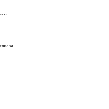
ность
товара