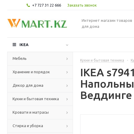
+7 727 31 22 666
Заказать звонок
Интернет магазин товаров
для дома
IKEA
Мебель
Кухни и бытовая техника
-
К
IKEA s79
Хранение и порядок
Напольны
Декор для дома
Веддинге 
Кухни и бытовая техника
Кровати и матрасы
Стирка и уборка