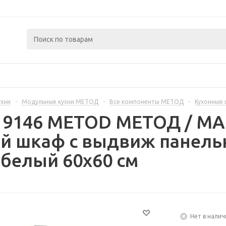
ухни
-
Модульные кухни МЕТОД
-
Все компоненты МЕТОД
-
Кухонные
419146 METOD МЕТОД / 
й шкаф с выдвиж панель
белый 60x60 см
Нет в налич