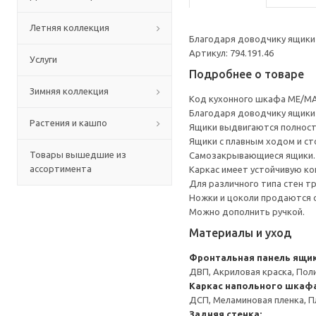
Летняя коллекция
Благодаря доводчику ящики 
Артикул: 794.191.46
Услуги
Подробнее о товаре
Зимняя коллекция
Код кухонного шкафа ME/MA
Благодаря доводчику ящики 
Растения и кашпо
Ящики выдвигаются полност
Ящики с плавным ходом и ст
Товары вышедшие из
Самозакрывающиеся ящики.
ассортимента
Каркас имеет устойчивую ко
Для различного типа стен т
Ножки и цоколи продаются 
Можно дополнить ручкой.
Материалы и уход
Фронтальная панель ящи
ДВП, Акриловая краска, Пол
Каркас напольного шкаф
ДСП, Меламиновая пленка, П
Задняя стенка: