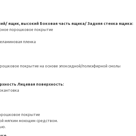
ний/ ящик, высокий
Боковая часть ящика/ Задняя стенка ящика:
ерное порошковое покрытие
Меламиновая пленка
орошковое покрытие на основе эпоксидной/полиэфирной смолы
рхность
Лицевая поверхность:
 окантовка
порошковое покрытие
ой мягким моющим средством.
ью.
вке