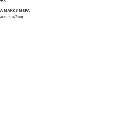
RA МАКСИМЕРА
панелью/3ящ