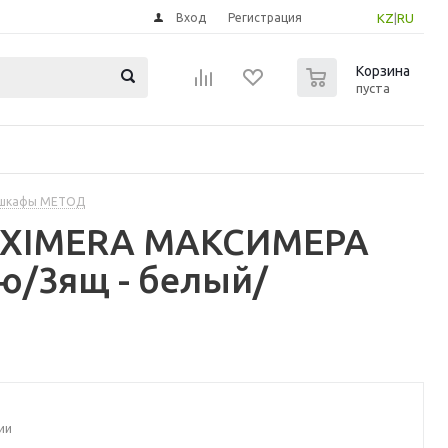
Вход
Регистрация
KZ
|
RU
0
Корзина
пуста
 шкафы МЕТОД
MAXIMERA МАКСИМЕРА
ю/3ящ - белый/
ии