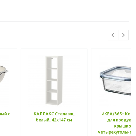
лый с
КАЛЛАКС Стеллаж,
ИКЕА/365+ Конт
белый, 42x147 см
для продукто
крышкой,
четырехугольной