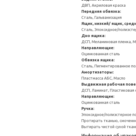
ДВП, Акриловая краска
Передняя обвязка:
Сталь, Гальванизация
Ящик, низкий/ ящик, сред
Сталь, Эпоксидное/полиэст
Дно ящика:
ДСП, Меламиновая пленка, 
Направляющие:
Оцинкованная сталь
Обвязка ящика:
Сталь, Пигментированное п
Амортизаторы:
Пластмасса АБС, Масло
Выдвижная рабочая пове
ДСП, Ламинат, Пластиковая
Направляющие:
Оцинкованная сталь
Ручка:
Эпоксидное/полиэстерное 
Протирать тканью, смоченн
Вытирать чистой сухой ткан
Информация об упако