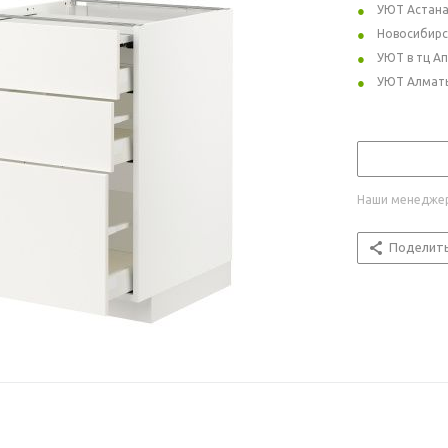
УЮТ Астан
Новосибирс
УЮТ в тц А
УЮТ Алмат
Наши менеджер
Поделит