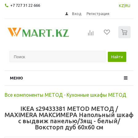
+7 727 31 22 666
KZ
|
RU
Вход
Регистрация
0
Найти
МЕНЮ
Все компоненты МЕТОД
-
Кухонные шкафы МЕТОД
IKEA s29433381 METOD МЕТОД /
MAXIMERA МАКСИМЕРА Напольный шкаф
с выдвиж панелью/3ящ - белый/
Воксторп дуб 60x60 см