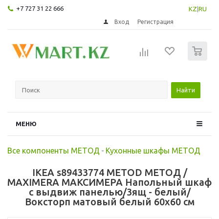
+7 727 31 22 666
KZ
|
RU
Вход
Регистрация
0
Найти
МЕНЮ
Все компоненты МЕТОД
-
Кухонные шкафы МЕТОД
IKEA s89433774 METOD МЕТОД /
MAXIMERA МАКСИМЕРА Напольный шкаф
с выдвиж панелью/3ящ - белый/
Воксторп матовый белый 60x60 см