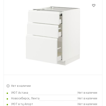
Нет в наличии
УЮТ Астана
Нет в наличии
Новосибирск, Лента
Нет в наличии
УЮТ в тц Апорт
Нет в наличии