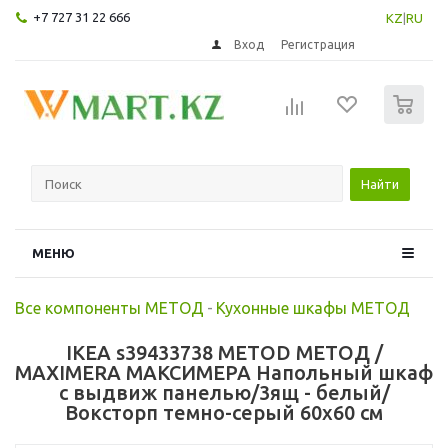
+7 727 31 22 666
KZ
|
RU
Вход
Регистрация
0
Найти
МЕНЮ
Все компоненты МЕТОД
-
Кухонные шкафы МЕТОД
IKEA s39433738 METOD МЕТОД /
MAXIMERA МАКСИМЕРА Напольный шкаф
с выдвиж панелью/3ящ - белый/
Воксторп темно-серый 60x60 см