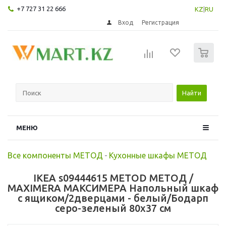
+7 727 31 22 666
KZ
|
RU
Вход
Регистрация
0
Найти
МЕНЮ
Все компоненты МЕТОД
-
Кухонные шкафы МЕТОД
IKEA s09444615 METOD МЕТОД /
MAXIMERA МАКСИМЕРА Напольный шкаф
с ящиком/2дверцами - белый/Бодарп
серо-зеленый 80x37 см