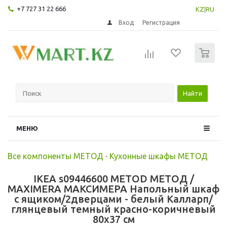
+7 727 31 22 666
KZ
|
RU
Вход
Регистрация
0
Найти
МЕНЮ
Все компоненты МЕТОД
-
Кухонные шкафы МЕТОД
IKEA s09446600 METOD МЕТОД /
MAXIMERA МАКСИМЕРА Напольный шкаф
с ящиком/2дверцами - белый Калларп/
глянцевый темный красно-коричневый
80x37 см