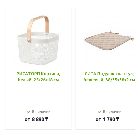
РИСАТОРП Корзина,
СИТА Подушка на стул,
белый, 25x26x18 см
бежевый, 38/35x38x2 см
В наличии
В наличии
от
8 890 ₸
от
1 790 ₸