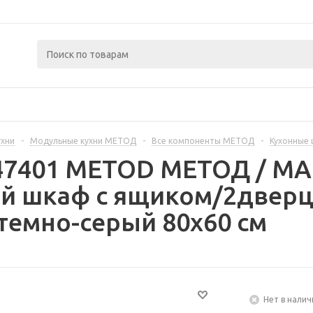
ухни
-
Модульные кухни МЕТОД
-
Все компоненты МЕТОД
-
Кухонные
447401 METOD МЕТОД / 
й шкаф с ящиком/2дверц
темно-серый 80x60 см
Нет в налич