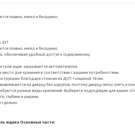
тся плавно, мягко и бесшумно.
 437
тся плавно, мягко и бесшумно.
ю, обеспечивая удобный доступ к содержимому.
метров ящик закрывается автоматически.
е место для хранения в соответствии с вашими потребностями.
нструкцию благодаря стенкам из ДСП толщиной 18 мм.
навливаются на дверцу без шурупов, поэтому дверцу легко снять и по
ребуются разные виды креплений. Выберите подходящие для ваших стен 
е, глубине и ширине.
отдельно.
ель ящика
Основные части: