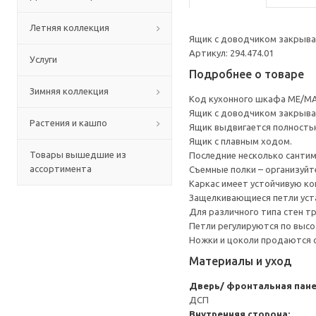
Летняя коллекция
Ящик с доводчиком закрывае
Артикул: 294.474.01
Услуги
Подробнее о товаре
Зимняя коллекция
Код кухонного шкафа ME/MA
Ящик с доводчиком закрывае
Растения и кашпо
Ящик выдвигается полность
Ящик с плавным ходом.
Товары вышедшие из
Последние несколько санти
ассортимента
Съемные полки – организуйт
Каркас имеет устойчивую ко
Защелкивающиеся петли уста
Для различного типа стен т
Петли регулируются по высот
Ножки и цоколи продаются 
Материалы и уход
Дверь/ фронтальная пан
ДСП
Внутренняя сторона: