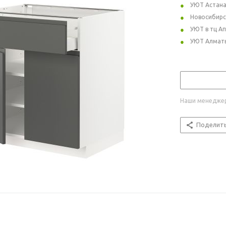
УЮТ Астан
Новосибирс
УЮТ в тц А
УЮТ Алмат
Наши менеджер
Поделит