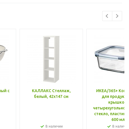
лый с
КАЛЛАКС Стеллаж,
ИКЕА/365+ Конт
белый, 42x147 см
для продукто
крышкой,
четырехугольной
стекло, пластик 
600 мл
В наличии
В наличи