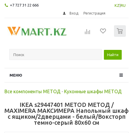
+7 727 31 22 666
KZ
|
RU
Вход
Регистрация
0
Найти
МЕНЮ
Все компоненты МЕТОД
-
Кухонные шкафы МЕТОД
IKEA s29447401 METOD МЕТОД /
MAXIMERA МАКСИМЕРА Напольный шкаф
с ящиком/2дверцами - белый/Воксторп
темно-серый 80x60 см