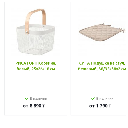
РИСАТОРП Корзина,
СИТА Подушка на стул,
белый, 25x26x18 см
бежевый, 38/35x38x2 см
В наличии
В наличии
от
8 890 ₸
от
1 790 ₸