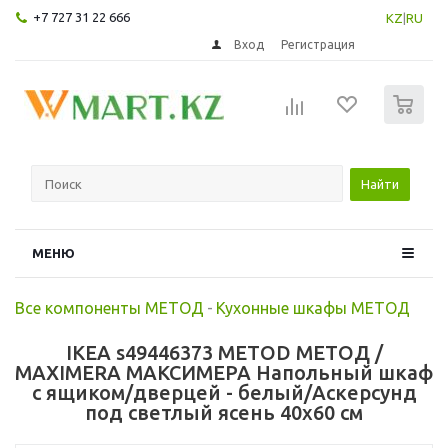
+7 727 31 22 666
KZ
|
RU
Вход
Регистрация
0
Найти
МЕНЮ
Все компоненты МЕТОД
-
Кухонные шкафы МЕТОД
IKEA s49446373 METOD МЕТОД /
MAXIMERA МАКСИМЕРА Напольный шкаф
с ящиком/дверцей - белый/Аскерсунд
под светлый ясень 40x60 см