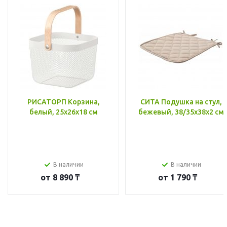
РИСАТОРП Корзина,
СИТА Подушка на стул,
белый, 25x26x18 см
бежевый, 38/35x38x2 см
В наличии
В наличии
от
8 890 ₸
от
1 790 ₸