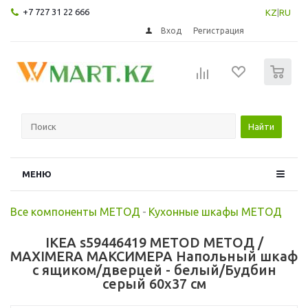
+7 727 31 22 666
KZ
|
RU
Вход
Регистрация
0
Найти
МЕНЮ
Все компоненты МЕТОД
-
Кухонные шкафы МЕТОД
IKEA s59446419 METOD МЕТОД /
MAXIMERA МАКСИМЕРА Напольный шкаф
с ящиком/дверцей - белый/Будбин
серый 60x37 см