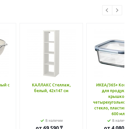
лый с
КАЛЛАКС Стеллаж,
ИКЕА/365+ Конт
белый, 42x147 см
для продукто
крышкой,
четырехугольной
стекло, пластик 
600 мл
В наличии
В наличи
от
69 590 ₸
от
4 080 ₸