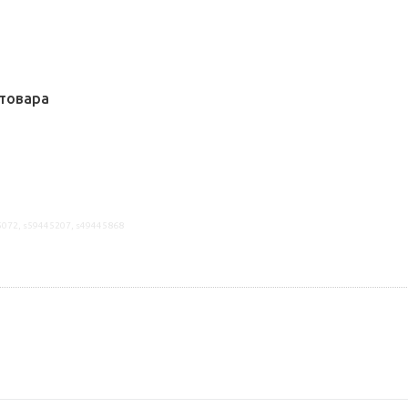
товара
5072, s59445207, s49445868