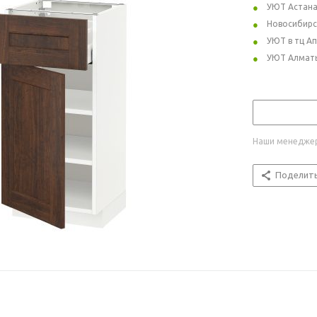
УЮТ Астан
Новосибирс
УЮТ в тц А
УЮТ Алмат
Наши менеджер
Поделит