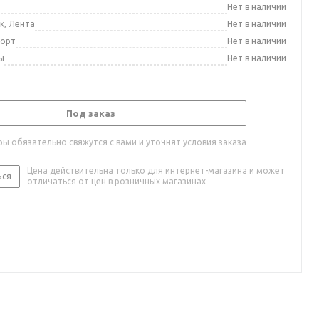
а
Нет в наличии
к, Лента
Нет в наличии
порт
Нет в наличии
ы
Нет в наличии
Под заказ
ы обязательно свяжутся с вами и уточнят условия заказа
Цена действительна только для интернет-магазина и может
ься
отличаться от цен в розничных магазинах