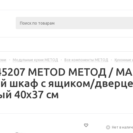
ухни
-
Модульные кухни МЕТОД
-
Все компоненты МЕТОД
-
Кухонные
445207 METOD МЕТОД / 
й шкаф с ящиком/дверце
й 40x37 см
Нет в налич