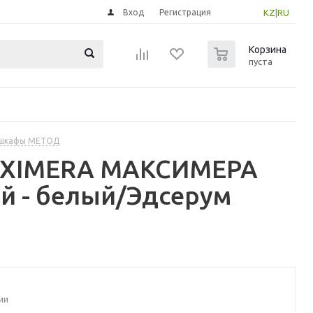
Вход
Регистрация
KZ
|
RU
0
Корзина
пуста
 шкафы МЕТОД
MAXIMERA МАКСИМЕРА
й - белый/Эдсерум
ии