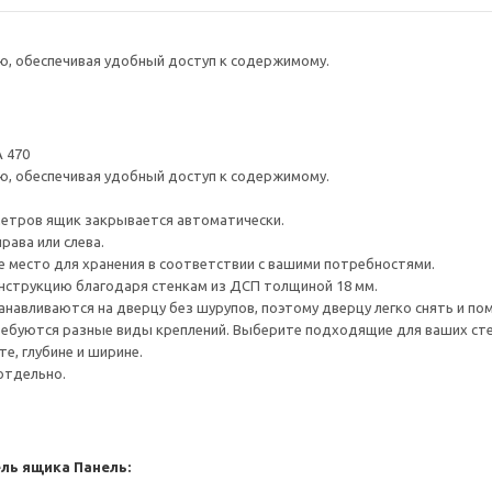
ю, обеспечивая удобный доступ к содержимому.
 470
ю, обеспечивая удобный доступ к содержимому.
метров ящик закрывается автоматически.
рава или слева.
е место для хранения в соответствии с вашими потребностями.
нструкцию благодаря стенкам из ДСП толщиной 18 мм.
навливаются на дверцу без шурупов, поэтому дверцу легко снять и по
ребуются разные виды креплений. Выберите подходящие для ваших стен 
е, глубине и ширине.
отдельно.
ель ящика
Панель: