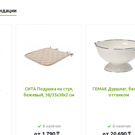
ндации
,
СИТА Подушка на стул,
ГЕМАК Дуршлаг, бе
бежевый, 38/35x38x2 см
оттенком
В наличии
В наличии
от
1 790 ₸
от
20 690 ₸