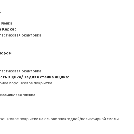
С
Пленка
а
Каркас:
ластиковая окантовка
пором
ластиковая окантовка
сть ящика/ Задняя стенка ящика:
ерное порошковое покрытие
Меламиновая пленка
орошковое покрытие на основе эпоксидной/полиэфирной смолы