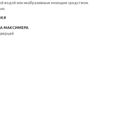
ой водой или неабразивным моющим средством.
ью.
вке
RA МАКСИМЕРА
дверцей