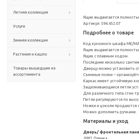
Летняя коллекция
Ящик выдвигается полность
Артикул: 594.452.07
Услуги
Подробнее о товаре
Зимняя коллекция
Код кухонного шкафа ME/MA
Ящик выдвигается полность
Растения и кашпо
Ящик с плавным ходом.
Последние несколько санти
Товары вышедшие из
Дверцу можно установить сп
ассортимента
Съемные полки – организуйт
Каркас имеет устойчивую ко
Защелкивающиеся петли уста
Для различного типа стен т
Петли регулируются по высот
Ножки и цоколи продаются 
Можно дополнить ручками.
Материалы и уход
Дверь/ фронтальная пан
ДВП, Пленка