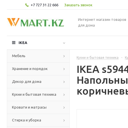
+7 727 31 22 666
Заказать звонок
Интернет магазин товаров
для дома
IKEA
Мебель
Кухни и бытовая техника
-
К
IKEA s59
Хранение и порядок
Напольны
Декор для дома
коричневы
Кухни и бытовая техника
Кровати и матрасы
Стирка и уборка