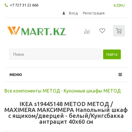
+7 727 31 22 666
KZ
|
RU
Вход
Регистрация
0
Найти
МЕНЮ
Все компоненты МЕТОД
-
Кухонные шкафы МЕТОД
IKEA s19445148 METOD МЕТОД /
MAXIMERA МАКСИМЕРА Напольный шкаф
с ящиком/дверцей - белый/Кунгсбакка
антрацит 40x60 см