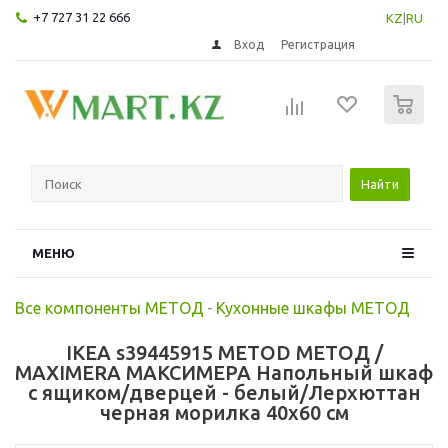
+7 727 31 22 666
KZ
|
RU
Вход
Регистрация
0
Найти
МЕНЮ
Все компоненты МЕТОД
-
Кухонные шкафы МЕТОД
IKEA s39445915 METOD МЕТОД /
MAXIMERA МАКСИМЕРА Напольный шкаф
с ящиком/дверцей - белый/Лерхюттан
черная морилка 40x60 см