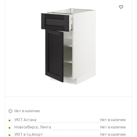
Нет в наличии
УЮТ Астана
Нет в наличии
Новосибирск, Лента
Нет в наличии
УЮТ в тц Апорт
Нет в наличии