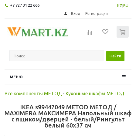
+7 727 31 22 666
KZ
|
RU
Вход
Регистрация
0
Найти
МЕНЮ
Все компоненты МЕТОД
-
Кухонные шкафы МЕТОД
IKEA s99447049 METOD МЕТОД /
MAXIMERA МАКСИМЕРА Напольный шкаф
с ящиком/дверцей - белый/Рингульт
белый 60x37 см