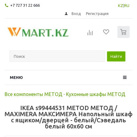
+7 727 31 22 666
KZ
|
RU
Вход
Регистрация
0
Найти
МЕНЮ
Все компоненты МЕТОД
-
Кухонные шкафы МЕТОД
IKEA s99444531 METOD МЕТОД /
MAXIMERA МАКСИМЕРА Напольный шкаф
с ящиком/дверцей - белый/Сэведаль
белый 60x60 см