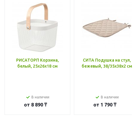
РИСАТОРП Корзина,
СИТА Подушка на стул,
белый, 25x26x18 см
бежевый, 38/35x38x2 см
В наличии
В наличии
от
8 890 ₸
от
1 790 ₸