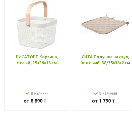
РИСАТОРП Корзина,
СИТА Подушка на стул,
белый, 25x26x18 см
бежевый, 38/35x38x2 см
В наличии
В наличии
от
8 890 ₸
от
1 790 ₸