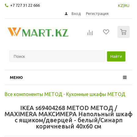
+7 727 31 22 666
KZ
|
RU
Вход
Регистрация
0
Найти
МЕНЮ
Все компоненты МЕТОД
-
Кухонные шкафы МЕТОД
IKEA s69404268 METOD МЕТОД /
MAXIMERA МАКСИМЕРА Напольный шкаф
с ящиком/дверцей - белый/Синарп
коричневый 40x60 см