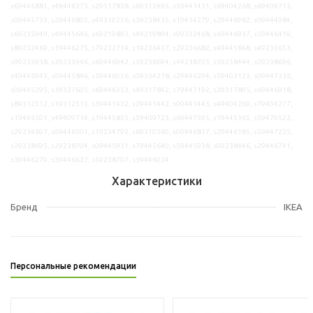
s69446881, s49446373, s29317838, s69312495, s59441431, s69404268, s69409713,
s09445733, s29446802, s49310256, s39238435, s19414279, s29446982, s09444984,
s69235949, s49445646, s69219893, s49219894, s09232468, s69446937, s59446419,
s89232469, s19446275, s79232714, s19236437, s29236682, s49445868, s49235653,
s99235938, s29235946, s69446942, s59238694, s49238703, s59238444, s09238696,
s49446943, s09445846, s59446056, s09334278, s29446294, s59402123, s09447336,
s09445295, s39327605, s69446353, s49317842, s79447192, s29317895, s69446918,
s89312512, s19312515, s39441432, s29441442, s09441443, s49404269, s79404277,
s19445501, s49409714, s19445855, s59409723, s69447395, s19445365, s59470522,
s29234697, s09446501, s19234792, s69310260, s09446817, s29446185, s59447225,
s29238695, s29238704, s09445931, s79445640, s59445938, s09238446, s29446741,
s39446279, s39446627, s59238707, s39446024
Характеристики
Бренд
IKEA
Персональные рекомендации