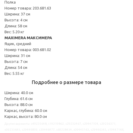
Полка
Номер товара: 203.681.63
Ширина: 37 см
Высота: 4 см
Длина: 58 см
Вес: 5.20 кг
MAXIMERA МАКСИМЕРА
Ящик, средний
Номер товара: 003.681.02
Ширина: 31 см
Высота: 7 см
Длина: 54 см
Вес: 5.55 кг
Подробнее о размере товара
Ширина: 40.0 см
Глубина: 61.6 см
Высота: 88.0 см
Каркас, глубина: 60.0 см
Каркас, высота: 80.0 см
Другие варианты: s49235648, s19219862, s29232467, s29447104, s29236371,
s09235645, s29446859, s39446477, s69238434, s09445163, s29446345, s19447166,