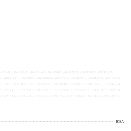
9445163, s29446345, s19447166, s69446881, s49446373, s29317838, s69312495,
9, s49445646, s69219893, s49219894, s09232468, s69446937, s59446419, s89232469,
3, s59238444, s09238696, s49446943, s09445846, s59446056, s09334278, s29446294,
5, s39441432, s29441442, s09441443, s49404269, s79404277, s19445501, s49409714,
5, s59447225, s29238695, s29238704, s09445931, s79445640, s59445938, s09238446,
IKEA