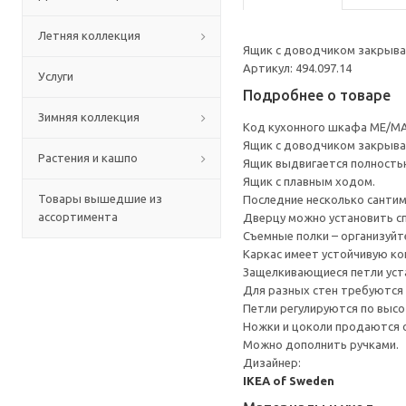
Летняя коллекция
Ящик с доводчиком закрывае
Артикул: 494.097.14
Услуги
Подробнее о товаре
Зимняя коллекция
Код кухонного шкафа ME/MA
Ящик с доводчиком закрывае
Растения и кашпо
Ящик выдвигается полность
Ящик с плавным ходом.
Товары вышедшие из
Последние несколько санти
ассортимента
Дверцу можно установить сп
Съемные полки – организуйт
Каркас имеет устойчивую ко
Защелкивающиеся петли уста
Для разных стен требуются 
Петли регулируются по высот
Ножки и цоколи продаются 
Можно дополнить ручками.
Дизайнер:
IKEA of Sweden