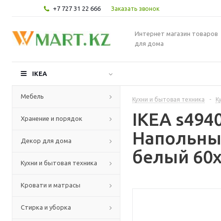
+7 727 31 22 666
Заказать звонок
Интернет магазин товаров
для дома
IKEA
Мебель
Кухни и бытовая техника
-
К
IKEA s49
Хранение и порядок
Напольны
Декор для дома
белый 60x
Кухни и бытовая техника
Кровати и матрасы
Стирка и уборка