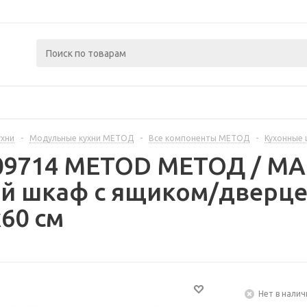
ухни
-
Модульные кухни МЕТОД
-
Все компоненты МЕТОД
-
Кухонные
409714 METOD МЕТОД / 
й шкаф с ящиком/дверце
60 см
Нет в налич