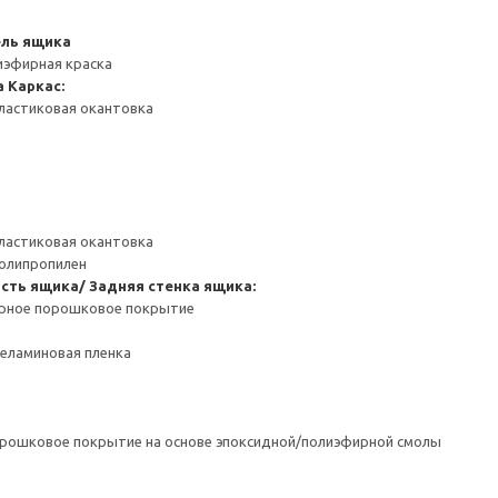
ель ящика
иэфирная краска
а
Каркас:
ластиковая окантовка
ластиковая окантовка
Полипропилен
сть ящика/ Задняя стенка ящика:
ерное порошковое покрытие
Меламиновая пленка
орошковое покрытие на основе эпоксидной/полиэфирной смолы