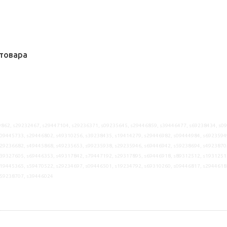
товара
862, s29232467, s29447104, s29236371, s09235645, s29446859, s39446477, s69238434, s0
09445733, s29446802, s49310256, s39238435, s19414279, s29446982, s09444984, s6923594
29236682, s49445868, s49235653, s99235938, s29235946, s69446942, s59238694, s4923870
39327605, s69446353, s49317842, s79447192, s29317895, s69446918, s89312512, s1931251
19445365, s59470522, s29234697, s09446501, s19234792, s69310260, s09446817, s2944618
s59238707, s39446024