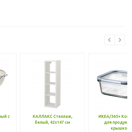
лый с
КАЛЛАКС Стеллаж,
ИКЕА/365+ Конт
белый, 42x147 см
для продукто
крышкой,