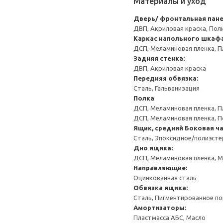
Материалы и уход
Дверь/ фронтальная пан
ДВП, Акриловая краска, Пол
Каркас напольного шкаф
ДСП, Меламиновая пленка, П
Задняя стенка:
ДВП, Акриловая краска
Передняя обвязка:
Сталь, Гальванизация
Полка
ДСП, Меламиновая пленка, П
ДСП, Меламиновая пленка, 
Ящик, средний
Боковая ча
Сталь, Эпоксидное/полиэст
Дно ящика:
ДСП, Меламиновая пленка, 
Направляющие:
Оцинкованная сталь
Обвязка ящика:
Сталь, Пигментированное п
Амортизаторы:
Пластмасса АБС, Масло