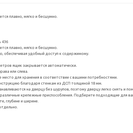
тся плавно, мягко и бесшумно.
 436
тся плавно, мягко и бесшумно.
ю, обеспечивая удобный доступ к содержимому.
метров ящик закрывается автоматически.
рава или слева.
е место для хранения в соответствии с вашими потребностями.
нструкцию благодаря стенкам из ДСП толщиной 18 мм.
навливаются на дверцу без шурупов, поэтому дверцу легко снять и по
различные крепежные приспособления. Подберите подходящие для ваших
е, глубине и ширине.
отдельно.