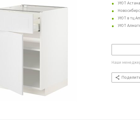
УЮТ Астан
Новосибирс
УЮТ в тц А
УЮТ Алмат
Наши менеджер
Поделит