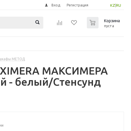
Вход
Регистрация
KZ
|
RU
0
Корзина
пуста
 шкафы МЕТОД
MAXIMERA МАКСИМЕРА
й - белый/Стенсунд
ии