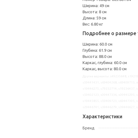
Ширина: 49 см
Высота: 8 см
Длина: 59 см
Вес: 6.80 кг
Подробнее о размере 
Ширина: 60.0 см
Глубина: 61.9 см
Высота: 88.0 см
Каркас, глубина: 60.0 см
Каркас, высота: 80.0 см
Другие варианты: s49235648, s19219
s59441431, s69404268, s69409713, s
s19446275, s79232714, s19236437, s
s59402123, s09447336, s09445295, s
s19445855, s59409723, s69447395, s
s29446741, s39446279, s39446627, 
Характеристики
Бренд