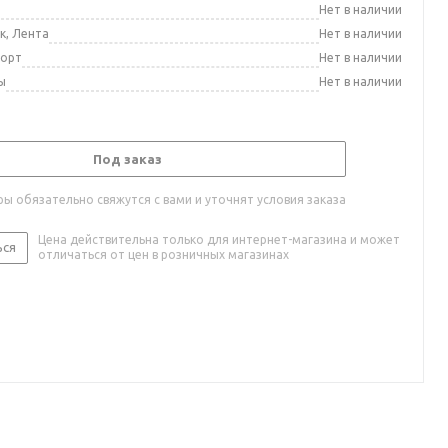
а
Нет в наличии
к, Лента
Нет в наличии
порт
Нет в наличии
ы
Нет в наличии
Под заказ
ы обязательно свяжутся с вами и уточнят условия заказа
Цена действительна только для интернет-магазина и может
ься
отличаться от цен в розничных магазинах