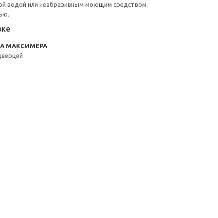
ой водой или неабразивным моющим средством.
ью.
вке
RA МАКСИМЕРА
дверцей