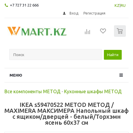
+7 727 31 22 666
KZ
|
RU
Вход
Регистрация
0
Найти
МЕНЮ
Все компоненты МЕТОД
-
Кухонные шкафы МЕТОД
IKEA s59470522 METOD МЕТОД /
MAXIMERA МАКСИМЕРА Напольный шкаф
с ящиком/дверцей - белый/Торхэмн
ясень 60x37 см