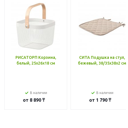
РИСАТОРП Корзина,
СИТА Подушка на стул,
белый, 25x26x18 см
бежевый, 38/35x38x2 см
В наличии
В наличии
от
8 890 ₸
от
1 790 ₸