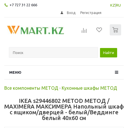
+7 727 31 22 666
KZ
|
RU
Вход
Регистрация
0
Найти
МЕНЮ
Все компоненты МЕТОД
-
Кухонные шкафы МЕТОД
IKEA s29446802 METOD МЕТОД /
MAXIMERA МАКСИМЕРА Напольный шкаф
с ящиком/дверцей - белый/Веддинге
белый 40x60 см