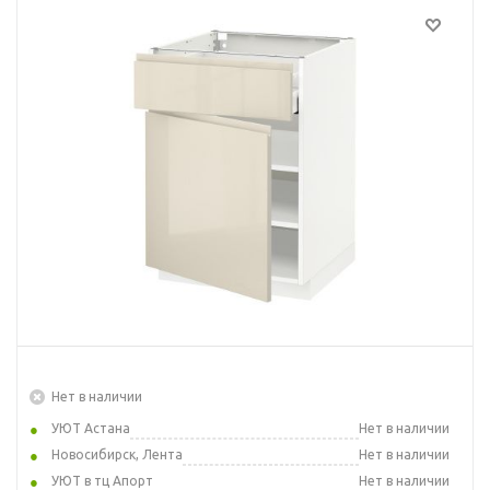
Нет в наличии
УЮТ Астана
Нет в наличии
Новосибирск, Лента
Нет в наличии
УЮТ в тц Апорт
Нет в наличии