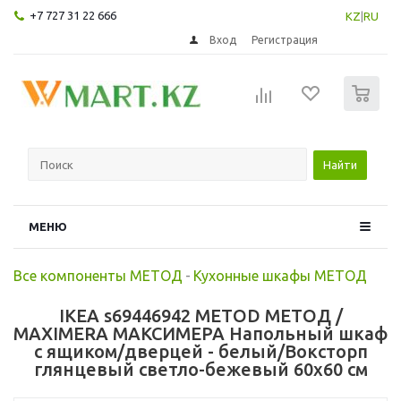
+7 727 31 22 666
KZ
|
RU
Вход
Регистрация
0
Найти
МЕНЮ
Все компоненты МЕТОД
-
Кухонные шкафы МЕТОД
IKEA s69446942 METOD МЕТОД /
MAXIMERA МАКСИМЕРА Напольный шкаф
с ящиком/дверцей - белый/Воксторп
глянцевый светло-бежевый 60x60 см