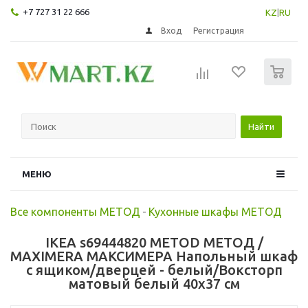
+7 727 31 22 666
KZ
|
RU
Вход
Регистрация
0
Найти
МЕНЮ
Все компоненты МЕТОД
-
Кухонные шкафы МЕТОД
IKEA s69444820 METOD МЕТОД /
MAXIMERA МАКСИМЕРА Напольный шкаф
с ящиком/дверцей - белый/Воксторп
матовый белый 40x37 см