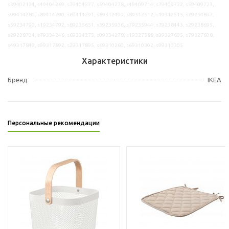
s39402124, s49404269, s79404277, s59404278, s49409714, s79409722, s59409723,
s99414280, s89414290, s69414291, s89312499, s89312512, s19312515, s29234697,
s59234790, s19234792, s89235651, s39235936, s79235944, s79238443, s29238695,
s29238704, s79334246, s69334275, s09334278, s19327588, s39327605, s79327608,
s49317842, s99317892, s29317895, s69310260, s69310302, s99310305
Характеристики
Бренд
IKEA
Персональные рекомендации