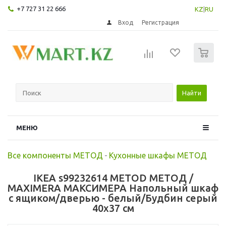
+7 727 31 22 666
KZ
|
RU
Вход
Регистрация
0
Найти
МЕНЮ
Все компоненты МЕТОД
-
Кухонные шкафы МЕТОД
IKEA s99232614 METOD МЕТОД /
MAXIMERA МАКСИМЕРА Напольный шкаф
с ящиком/дверью - белый/Будбин серый
40x37 см