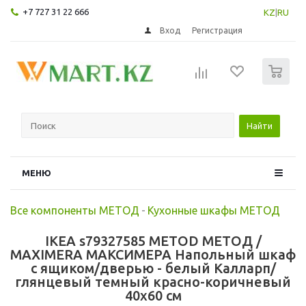
+7 727 31 22 666
KZ
|
RU
Вход
Регистрация
0
Найти
МЕНЮ
Все компоненты МЕТОД
-
Кухонные шкафы МЕТОД
IKEA s79327585 METOD МЕТОД /
MAXIMERA МАКСИМЕРА Напольный шкаф
с ящиком/дверью - белый Калларп/
глянцевый темный красно-коричневый
40x60 см