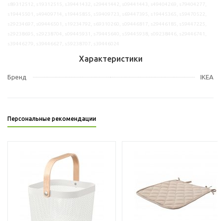
s89312512, s19312515, s39441432, s29441442, s09441443, s49404269, s79404277,
s19445501, s49409714, s19445855, s59409723, s69447395, s19445365, s59470522,
s29234697, s09446501, s19234792, s69310260, s09446817, s29446185, s59447225,
s29238695, s29238704, s09445931, s79445640, s59445938, s09238446, s29446741,
s39446279, s39446627, s59238707, s39446024
Характеристики
Бренд
IKEA
Персональные рекомендации