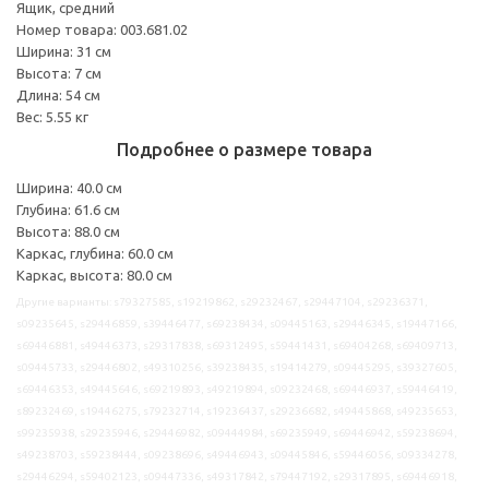
Ящик, средний
Номер товара: 003.681.02
Ширина: 31 см
Высота: 7 см
Длина: 54 см
Вес: 5.55 кг
Подробнее о размере товара
Ширина: 40.0 см
Глубина: 61.6 см
Высота: 88.0 см
Каркас, глубина: 60.0 см
Каркас, высота: 80.0 см
Другие варианты: s79327585, s19219862, s29232467, s29447104, s29236371,
s09235645, s29446859, s39446477, s69238434, s09445163, s29446345, s19447166,
s69446881, s49446373, s29317838, s69312495, s59441431, s69404268, s69409713,
s09445733, s29446802, s49310256, s39238435, s19414279, s09445295, s39327605,
s69446353, s49445646, s69219893, s49219894, s09232468, s69446937, s59446419,
s89232469, s19446275, s79232714, s19236437, s29236682, s49445868, s49235653,
s99235938, s29235946, s29446982, s09444984, s69235949, s69446942, s59238694,
s49238703, s59238444, s09238696, s49446943, s09445846, s59446056, s09334278,
s29446294, s59402123, s09447336, s49317842, s79447192, s29317895, s69446918,