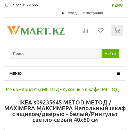
+7 727 31 22 666
KZ
|
RU
Вход
Регистрация
0
Найти
МЕНЮ
Все компоненты МЕТОД
-
Кухонные шкафы МЕТОД
IKEA s09235645 METOD МЕТОД /
MAXIMERA МАКСИМЕРА Напольный шкаф
с ящиком/дверью - белый/Рингульт
светло-серый 40x60 см