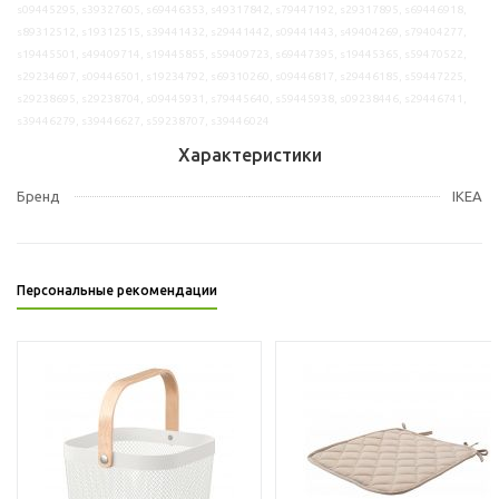
s09445295, s39327605, s69446353, s49317842, s79447192, s29317895, s69446918,
s89312512, s19312515, s39441432, s29441442, s09441443, s49404269, s79404277,
s19445501, s49409714, s19445855, s59409723, s69447395, s19445365, s59470522,
s29234697, s09446501, s19234792, s69310260, s09446817, s29446185, s59447225,
s29238695, s29238704, s09445931, s79445640, s59445938, s09238446, s29446741,
s39446279, s39446627, s59238707, s39446024
Характеристики
Бренд
IKEA
Персональные рекомендации