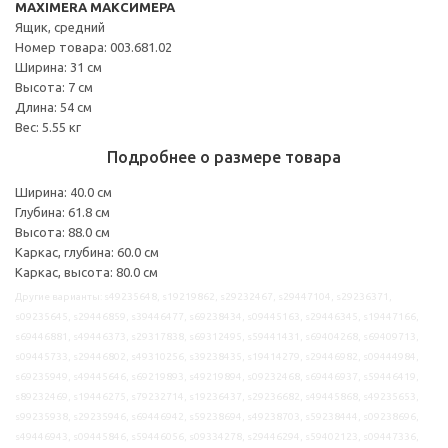
MAXIMERA МАКСИМЕРА
Ящик, средний
Номер товара: 003.681.02
Ширина: 31 см
Высота: 7 см
Длина: 54 см
Вес: 5.55 кг
Подробнее о размере товара
Ширина: 40.0 см
Глубина: 61.8 см
Высота: 88.0 см
Каркас, глубина: 60.0 см
Каркас, высота: 80.0 см
Другие варианты: s49235648, s19219862, s29232467, s29447104, s29236371,
s09235645, s29446859, s39446477, s69238434, s09445163, s29446345, s19447166,
s69446881, s49446373, s29317838, s69312495, s59441431, s69404268, s69409713,
s09445733, s29446802, s49310256, s39238435, s19414279, s29446982, s09444984,
s69235949, s49445646, s69219893, s49219894, s09232468, s69446937, s59446419,
s89232469, s19446275, s79232714, s19236437, s29236682, s49445868, s49235653,
s99235938, s29235946, s69446942, s59238694, s49238703, s59238444, s09238696,
s49446943, s09445846, s59446056, s09334278, s29446294, s59402123, s09447336,