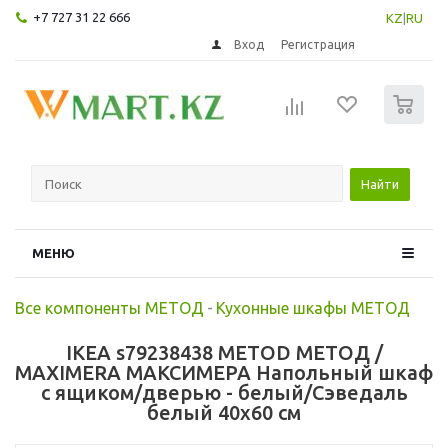
+7 727 31 22 666
KZ
|
RU
Вход
Регистрация
0
Найти
МЕНЮ
Все компоненты МЕТОД
-
Кухонные шкафы МЕТОД
IKEA s79238438 METOD МЕТОД /
MAXIMERA МАКСИМЕРА Напольный шкаф
с ящиком/дверью - белый/Сэведаль
белый 40x60 см