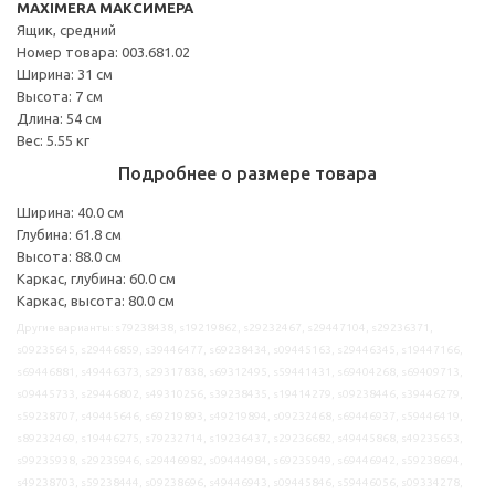
MAXIMERA МАКСИМЕРА
Ящик, средний
Номер товара: 003.681.02
Ширина: 31 см
Высота: 7 см
Длина: 54 см
Вес: 5.55 кг
Подробнее о размере товара
Ширина: 40.0 см
Глубина: 61.8 см
Высота: 88.0 см
Каркас, глубина: 60.0 см
Каркас, высота: 80.0 см
Другие варианты: s79238438, s19219862, s29232467, s29447104, s29236371,
s09235645, s29446859, s39446477, s69238434, s09445163, s29446345, s19447166,
s69446881, s49446373, s29317838, s69312495, s59441431, s69404268, s69409713,
s09445733, s29446802, s49310256, s39238435, s19414279, s09238446, s39446279,
s59238707, s49445646, s69219893, s49219894, s09232468, s69446937, s59446419,
s89232469, s19446275, s79232714, s19236437, s29236682, s49445868, s49235653,
s99235938, s29235946, s29446982, s09444984, s69235949, s69446942, s59238694,
s49238703, s59238444, s09238696, s49446943, s09445846, s59446056, s09334278,