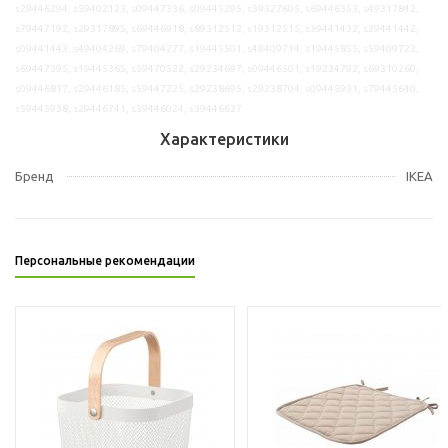
s29446294, s59402123, s09447336, s09445295, s39327605, s69446353, s49317842,
s79447192, s29317895, s69446918, s89312512, s19312515, s39441432, s29441442,
s09441443, s49404269, s79404277, s19445501, s49409714, s19445855, s59409723,
s69447395, s19445365, s59470522, s29234697, s09446501, s19234792, s69310260,
s09446817, s29446185, s59447225, s29238695, s29238704, s09445931, s79445640,
s59445938, s29446741, s39446024, s39446627
Характеристики
Бренд
IKEA
Персональные рекомендации