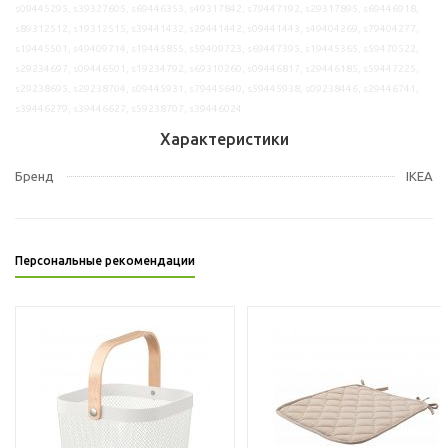
s09445295, s39327605, s69446353, s49317842, s79447192, s29317895, s69446918,
s89312512, s19312515, s39441432, s29441442, s09441443, s49404269, s79404277,
s19445501, s49409714, s19445855, s59409723, s69447395, s19445365, s59470522,
s29234697, s09446501, s19234792, s69310260, s09446817, s29446185, s59447225,
s29238695, s29238704, s09445931, s79445640, s59445938, s09238446, s29446741,
s39446279, s39446627, s59238707, s39446024
Характеристики
Бренд
IKEA
Персональные рекомендации