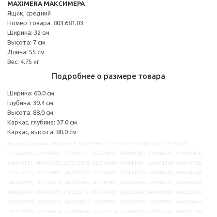
MAXIMERA МАКСИМЕРА
Ящик, средний
Номер товара: 803.681.03
Ширина: 32 см
Высота: 7 см
Длина: 55 см
Вес: 4.75 кг
Подробнее о размере товара
Ширина: 60.0 см
Глубина: 39.4 см
Высота: 88.0 см
Каркас, глубина: 37.0 см
Каркас, высота: 80.0 см
Другие варианты: s49235648, s19219862, s29232467, s29447104, s29236371,
s09235645, s29446859, s39446477, s69238434, s09445163, s29446345, s19447166,
s69446881, s49446373, s29317838, s69312495, s59441431, s69404268, s69409713,
s09445733, s29446802, s49310256, s39238435, s19414279, s29446982, s09444984,
s69235949, s49445646, s69219893, s49219894, s09232468, s69446937, s59446419,
s89232469, s19446275, s79232714, s19236437, s29236682, s49445868, s49235653,
s99235938, s29235946, s69446942, s59238694, s49238703, s59238444, s09238696,
s49446943, s09445846, s59446056, s09334278, s29446294, s59402123, s09447336,