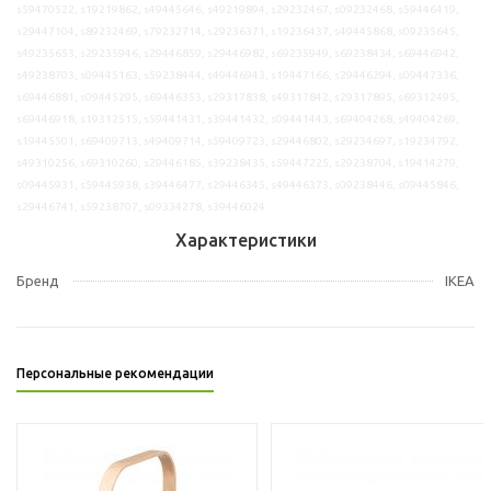
s59470522, s19219862, s49445646, s49219894, s29232467, s09232468, s59446419,
s29447104, s89232469, s79232714, s29236371, s19236437, s49445868, s09235645,
s49235653, s29235946, s29446859, s29446982, s69235949, s69238434, s69446942,
s49238703, s09445163, s59238444, s49446943, s19447166, s29446294, s09447336,
s69446881, s09445295, s69446353, s29317838, s49317842, s29317895, s69312495,
s69446918, s19312515, s59441431, s39441432, s09441443, s69404268, s49404269,
s19445501, s69409713, s49409714, s59409723, s29446802, s29234697, s19234792,
s49310256, s69310260, s29446185, s39238435, s59447225, s29238704, s19414279,
s09445931, s59445938, s39446477, s29446345, s49446373, s09238446, s09445846,
s29446741, s59238707, s09334278, s39446024
Характеристики
Бренд
IKEA
Персональные рекомендации