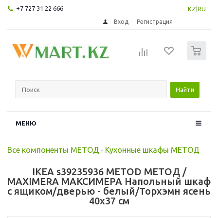
+7 727 31 22 666
KZ
|
RU
Вход
Регистрация
0
Найти
МЕНЮ
Все компоненты МЕТОД
-
Кухонные шкафы МЕТОД
IKEA s39235936 METOD МЕТОД /
MAXIMERA МАКСИМЕРА Напольный шкаф
с ящиком/дверью - белый/Торхэмн ясень
40x37 см