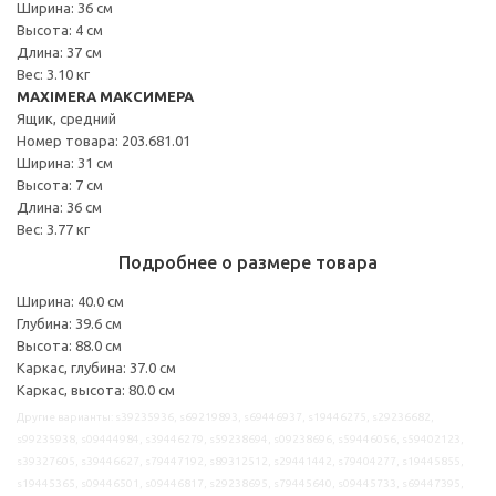
Ширина: 36 см
Высота: 4 см
Длина: 37 см
Вес: 3.10 кг
MAXIMERA МАКСИМЕРА
Ящик, средний
Номер товара: 203.681.01
Ширина: 31 см
Высота: 7 см
Длина: 36 см
Вес: 3.77 кг
Подробнее о размере товара
Ширина: 40.0 см
Глубина: 39.6 см
Высота: 88.0 см
Каркас, глубина: 37.0 см
Каркас, высота: 80.0 см
Другие варианты: s39235936, s69219893, s69446937, s19446275, s29236682,
s99235938, s09444984, s39446279, s59238694, s09238696, s59446056, s59402123,
s39327605, s39446627, s79447192, s89312512, s29441442, s79404277, s19445855,
s19445365, s09446501, s09446817, s29238695, s79445640, s09445733, s69447395,