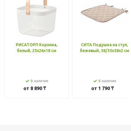
РИСАТОРП Корзина,
СИТА Подушка на стул,
белый, 25x26x18 см
бежевый, 38/35x38x2 см
В наличии
В наличии
от
8 890 ₸
от
1 790 ₸