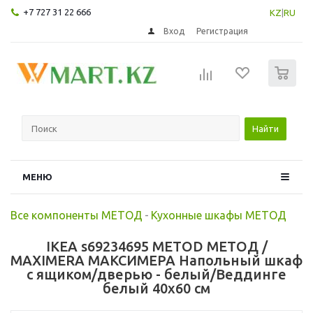
+7 727 31 22 666
KZ
|
RU
Вход
Регистрация
0
Найти
МЕНЮ
Все компоненты МЕТОД
-
Кухонные шкафы МЕТОД
IKEA s69234695 METOD МЕТОД /
MAXIMERA МАКСИМЕРА Напольный шкаф
с ящиком/дверью - белый/Веддинге
белый 40x60 см