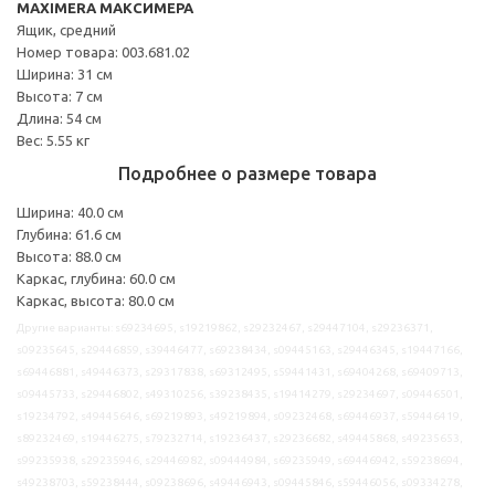
MAXIMERA МАКСИМЕРА
Ящик, средний
Номер товара: 003.681.02
Ширина: 31 см
Высота: 7 см
Длина: 54 см
Вес: 5.55 кг
Подробнее о размере товара
Ширина: 40.0 см
Глубина: 61.6 см
Высота: 88.0 см
Каркас, глубина: 60.0 см
Каркас, высота: 80.0 см
Другие варианты: s69234695, s19219862, s29232467, s29447104, s29236371,
s09235645, s29446859, s39446477, s69238434, s09445163, s29446345, s19447166,
s69446881, s49446373, s29317838, s69312495, s59441431, s69404268, s69409713,
s09445733, s29446802, s49310256, s39238435, s19414279, s29234697, s09446501,
s19234792, s49445646, s69219893, s49219894, s09232468, s69446937, s59446419,
s89232469, s19446275, s79232714, s19236437, s29236682, s49445868, s49235653,
s99235938, s29235946, s29446982, s09444984, s69235949, s69446942, s59238694,
s49238703, s59238444, s09238696, s49446943, s09445846, s59446056, s09334278,