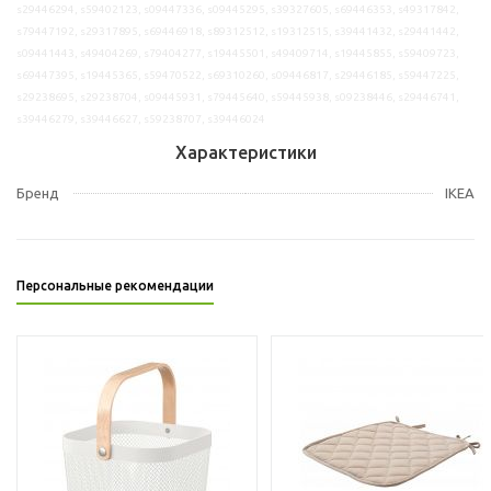
s29446294, s59402123, s09447336, s09445295, s39327605, s69446353, s49317842,
s79447192, s29317895, s69446918, s89312512, s19312515, s39441432, s29441442,
s09441443, s49404269, s79404277, s19445501, s49409714, s19445855, s59409723,
s69447395, s19445365, s59470522, s69310260, s09446817, s29446185, s59447225,
s29238695, s29238704, s09445931, s79445640, s59445938, s09238446, s29446741,
s39446279, s39446627, s59238707, s39446024
Характеристики
Бренд
IKEA
Персональные рекомендации