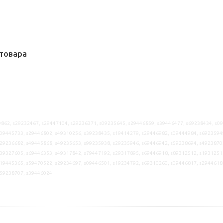
товара
862, s29232467, s29447104, s29236371, s09235645, s29446859, s39446477, s69238434, s0
09445733, s29446802, s49310256, s39238435, s19414279, s29446982, s09444984, s6923594
29236682, s49445868, s49235653, s99235938, s29235946, s69446942, s59238694, s4923870
39327605, s69446353, s49317842, s79447192, s29317895, s69446918, s89312512, s1931251
19445365, s59470522, s29234697, s09446501, s19234792, s69310260, s09446817, s2944618
s59238707, s39446024