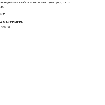
ой водой или неабразивным моющим средством.
ью.
вке
RA МАКСИМЕРА
дверью