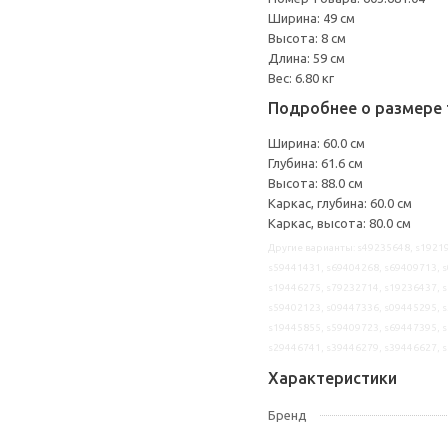
Ширина: 49 см
Высота: 8 см
Длина: 59 см
Вес: 6.80 кг
Подробнее о размере 
Ширина: 60.0 см
Глубина: 61.6 см
Высота: 88.0 см
Каркас, глубина: 60.0 см
Каркас, высота: 80.0 см
Другие варианты: s49235648, s19219
s59441431, s69404268, s69409713, s
s19446275, s79232714, s19236437, s
s59402123, s09447336, s09445295, s
s19445855, s59409723, s69447395, s
s29446741, s39446279, s39446627, 
Характеристики
Бренд