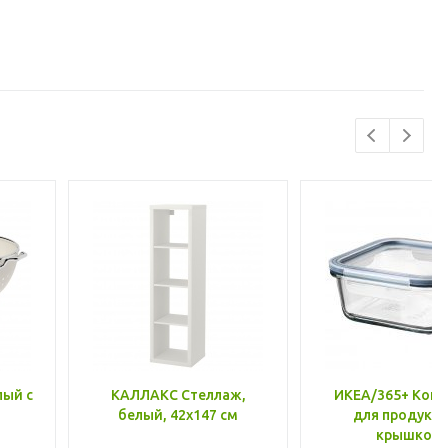
лый с
КАЛЛАКС Стеллаж,
ИКЕА/365+ Конт
белый, 42x147 см
для продукто
крышкой,