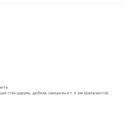
мыть.
 стен шурупы, дюбели, саморезы и т. п. (не прилагаются).