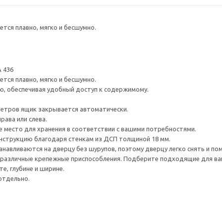
тся плавно, мягко и бесшумно.
 436
тся плавно, мягко и бесшумно.
ю, обеспечивая удобный доступ к содержимому.
метров ящик закрывается автоматически.
рава или слева.
е место для хранения в соответствии с вашими потребностями.
нструкцию благодаря стенкам из ДСП толщиной 18 мм.
навливаются на дверцу без шурупов, поэтому дверцу легко снять и по
различные крепежные приспособления. Подберите подходящие для ваших
е, глубине и ширине.
отдельно.