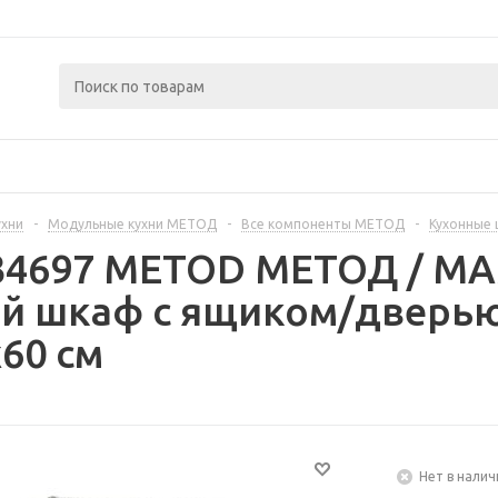
ухни
-
Модульные кухни МЕТОД
-
Все компоненты МЕТОД
-
Кухонные
234697 METOD МЕТОД / 
й шкаф с ящиком/дверью
60 см
Нет в налич