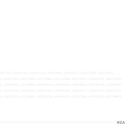
9445163, s29446345, s19447166, s69446881, s49446373, s29317838, s69312495,
9, s49445646, s69219893, s49219894, s09232468, s69446937, s59446419, s89232469,
3, s59238444, s09238696, s49446943, s09445846, s59446056, s09334278, s29446294,
5, s39441432, s29441442, s09441443, s49404269, s79404277, s19445501, s49409714,
5, s59447225, s29238695, s29238704, s09445931, s79445640, s59445938, s09238446,
IKEA