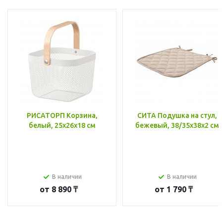
РИСАТОРП Корзина,
СИТА Подушка на стул,
белый, 25x26x18 см
бежевый, 38/35x38x2 см
В наличии
В наличии
от
8 890 ₸
от
1 790 ₸