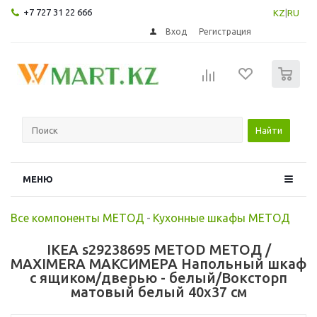
+7 727 31 22 666
KZ
|
RU
Вход
Регистрация
0
Найти
МЕНЮ
Все компоненты МЕТОД
-
Кухонные шкафы МЕТОД
IKEA s29238695 METOD МЕТОД /
MAXIMERA МАКСИМЕРА Напольный шкаф
с ящиком/дверью - белый/Воксторп
матовый белый 40x37 см