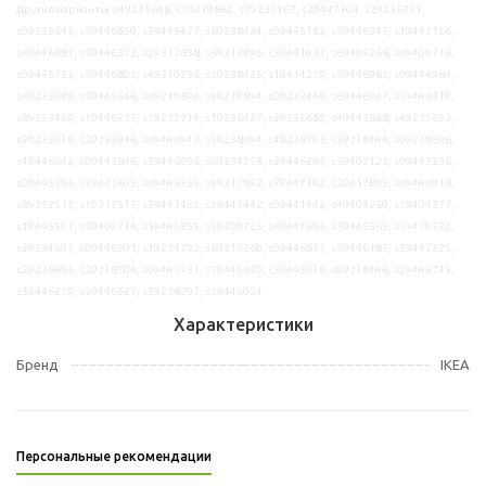
Другие варианты: s49235648, s19219862, s29232467, s29447104, s29236371,
s09235645, s29446859, s39446477, s69238434, s09445163, s29446345, s19447166,
s69446881, s49446373, s29317838, s69312495, s59441431, s69404268, s69409713,
s09445733, s29446802, s49310256, s39238435, s19414279, s29446982, s09444984,
s69235949, s49445646, s69219893, s49219894, s09232468, s69446937, s59446419,
s89232469, s19446275, s79232714, s19236437, s29236682, s49445868, s49235653,
s99235938, s29235946, s69446942, s59238694, s49238703, s59238444, s09238696,
s49446943, s09445846, s59446056, s09334278, s29446294, s59402123, s09447336,
s09445295, s39327605, s69446353, s49317842, s79447192, s29317895, s69446918,
s89312512, s19312515, s39441432, s29441442, s09441443, s49404269, s79404277,
s19445501, s49409714, s19445855, s59409723, s69447395, s19445365, s59470522,
s29234697, s09446501, s19234792, s69310260, s09446817, s29446185, s59447225,
s29238695, s29238704, s09445931, s79445640, s59445938, s09238446, s29446741,
s39446279, s39446627, s59238707, s39446024
Характеристики
Бренд
IKEA
Персональные рекомендации