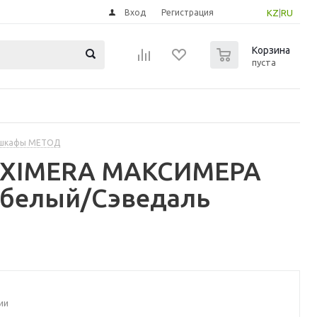
Вход
Регистрация
KZ
|
RU
0
Корзина
пуста
 шкафы МЕТОД
MAXIMERA МАКСИМЕРА
 белый/Сэведаль
ии