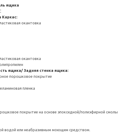
ель ящика
С
а
Каркас:
ластиковая окантовка
ластиковая окантовка
Полипропилен
сть ящика/ Задняя стенка ящика:
ерное порошковое покрытие
Меламиновая пленка
орошковое покрытие на основе эпоксидной/полиэфирной смолы
ой водой или неабразивным моющим средством.