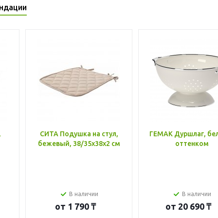
ндации
,
СИТА Подушка на стул,
ГЕМАК Дуршлаг, бе
бежевый, 38/35x38x2 см
оттенком
В наличии
В наличии
от
1 790 ₸
от
20 690 ₸