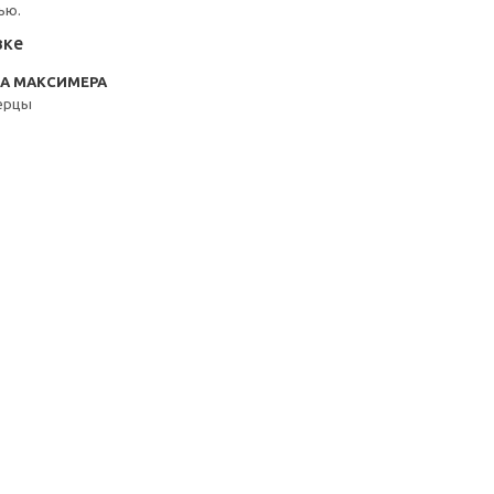
ью.
вке
RA МАКСИМЕРА
ерцы