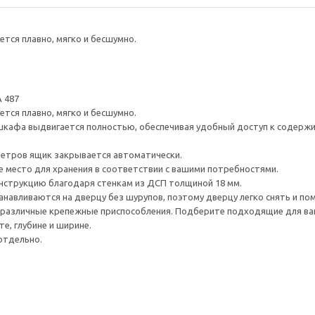
тся плавно, мягко и бесшумно.
 487
тся плавно, мягко и бесшумно.
шкафа выдвигается полностью, обеспечивая удобный доступ к содерж
метров ящик закрывается автоматически.
е место для хранения в соответствии с вашими потребностями.
нструкцию благодаря стенкам из ДСП толщиной 18 мм.
навливаются на дверцу без шурупов, поэтому дверцу легко снять и по
различные крепежные приспособления. Подберите подходящие для ваших
е, глубине и ширине.
отдельно.