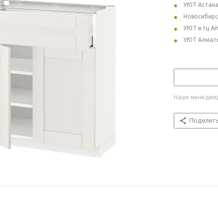
УЮТ Астан
Новосибирс
УЮТ в тц А
УЮТ Алмат
Наши менеджер
Поделит