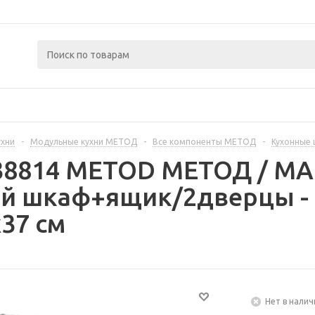
ухни
-
Модульные кухни МЕТОД
-
Все компоненты МЕТОД
-
Кухонные
238814 METOD МЕТОД / 
й шкаф+ящик/2дверцы -
37 см
Нет в налич