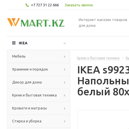
+7 727 31 22 666
Заказать звонок
Интернет магазин товаров
для дома
IKEA
Мебель
Кухни и бытовая техника
-
К
IKEA s99
Хранение и порядок
Напольны
Декор для дома
белый 80x
Кухни и бытовая техника
Кровати и матрасы
Стирка и уборка