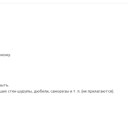
имому.
мыть.
 стен шурупы, дюбели, саморезы и т. п. (не прилагаются).