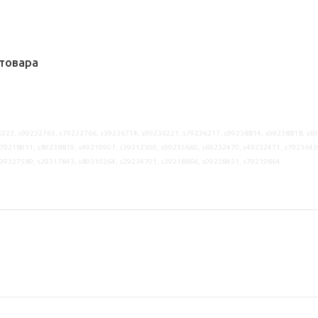
товара
223, s99232765, s79232766, s39236714, s99236221, s79236217, s99238814, s09238818, s6
79218911, s89238819, s49219907, s39312500, s99235660, s69232470, s49232471, s7923643
s99327589, s29317843, s89310264, s29234701, s39218866, s09238451, s79219864