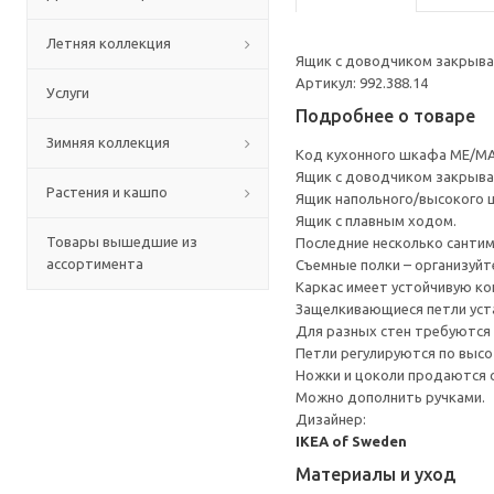
Летняя коллекция
Ящик с доводчиком закрывае
Артикул: 992.388.14
Услуги
Подробнее о товаре
Зимняя коллекция
Код кухонного шкафа ME/MA
Ящик с доводчиком закрывае
Растения и кашпо
Ящик напольного/высокого 
Ящик с плавным ходом.
Товары вышедшие из
Последние несколько санти
ассортимента
Съемные полки – организуйт
Каркас имеет устойчивую ко
Защелкивающиеся петли уста
Для разных стен требуются 
Петли регулируются по высот
Ножки и цоколи продаются 
Можно дополнить ручками.
Дизайнер:
IKEA of Sweden
Материалы и уход