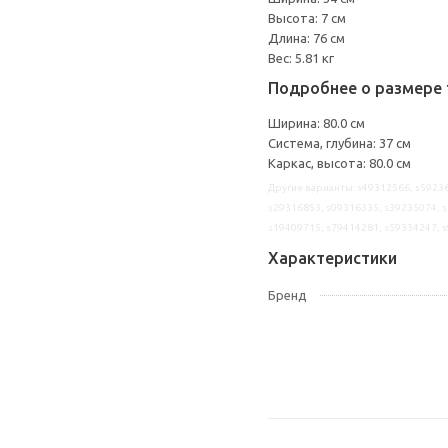
Высота: 7 см
Длина: 76 см
Вес: 5.81 кг
Подробнее о размере 
Ширина: 80.0 см
Система, глубина: 37 см
Каркас, высота: 80.0 см
Другие варианты: s49312566, s59236
s29316853, s09316335, s39235074, s
s19409715, s79414281, s59334247, 
Характеристики
Бренд