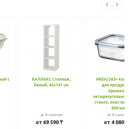
лый с
КАЛЛАКС Стеллаж,
ИКЕА/365+ Конт
белый, 42x147 см
для продукто
крышкой,
четырехугольной
стекло, пластик 
600 мл
В наличии
В наличи
от
69 590 ₸
от
4 080 ₸