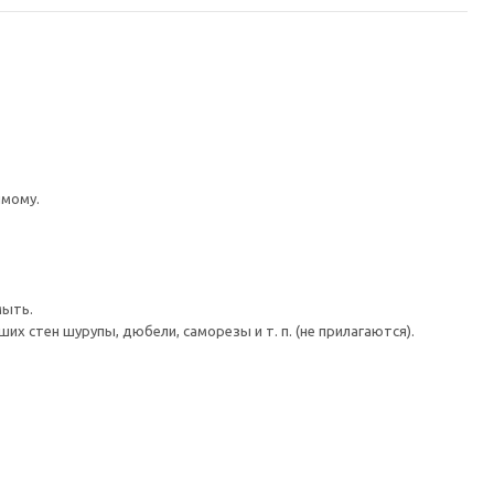
имому.
мыть.
 стен шурупы, дюбели, саморезы и т. п. (не прилагаются).