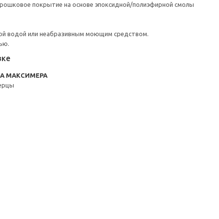
орошковое покрытие на основе эпоксидной/полиэфирной смолы
ой водой или неабразивным моющим средством.
ью.
вке
RA МАКСИМЕРА
ерцы