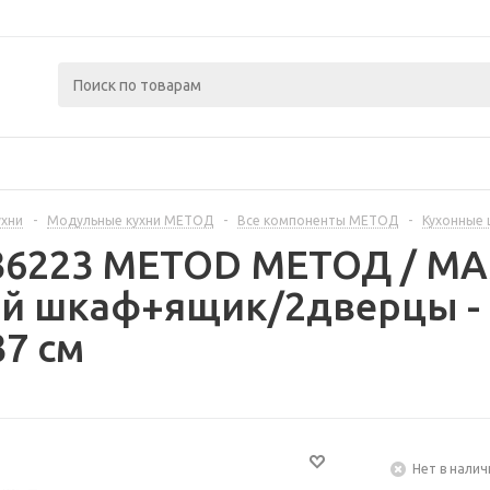
ухни
-
Модульные кухни МЕТОД
-
Все компоненты МЕТОД
-
Кухонные
236223 METOD МЕТОД / 
й шкаф+ящик/2дверцы -
37 см
Нет в налич