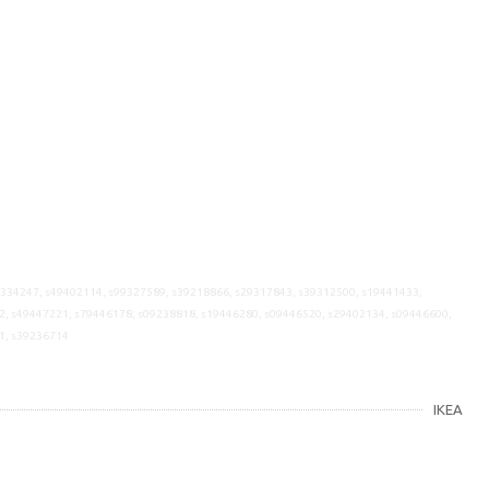
9334247, s49402114, s99327589, s39218866, s29317843, s39312500, s19441433,
2, s49447221, s79446178, s09238818, s19446280, s09446520, s29402134, s09446600,
1, s39236714
IKEA