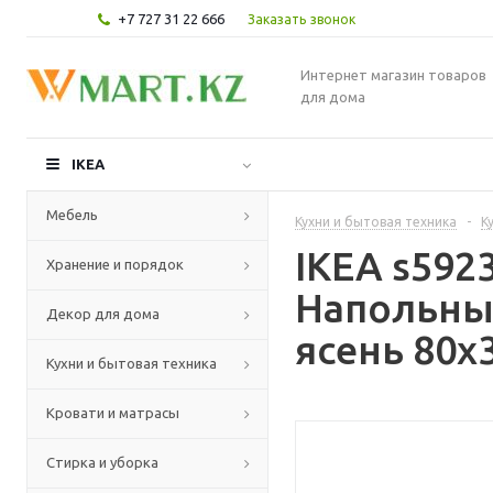
+7 727 31 22 666
Заказать звонок
Интернет магазин товаров
для дома
IKEA
Мебель
Кухни и бытовая техника
-
К
IKEA s59
Хранение и порядок
Напольны
Декор для дома
ясень 80x
Кухни и бытовая техника
Кровати и матрасы
Стирка и уборка