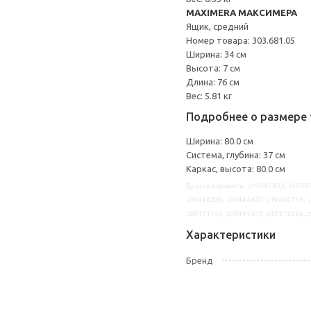
MAXIMERA МАКСИМЕРА
Ящик, средний
Номер товара: 303.681.05
Ширина: 34 см
Высота: 7 см
Длина: 76 см
Вес: 5.81 кг
Подробнее о размере 
Ширина: 80.0 см
Система, глубина: 37 см
Каркас, высота: 80.0 см
Другие варианты: s19445822, s99235
s09446209, s09444620, s19409715, s
s59471140, s09444615, s49312566, 
Характеристики
Бренд