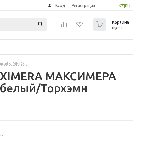
Вход
Регистрация
KZ
|
RU
0
Корзина
пуста
 шкафы МЕТОД
MAXIMERA МАКСИМЕРА
 белый/Торхэмн
ии