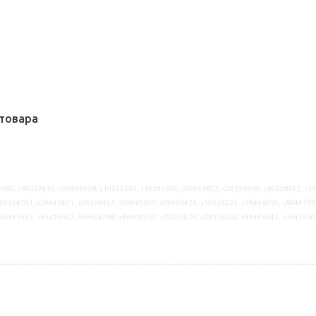
товара
660, s69232470, s39445958, s19235659, s19235664, s09445827, s29238450, s89238452, s5
29234701, s29447401, s09238451, s09445605, s09446474, s59236223, s29446939, s8944718
s99441453, s49219907, s49404288, s49409733, s39235074, s09316335, s49446641, s3941430