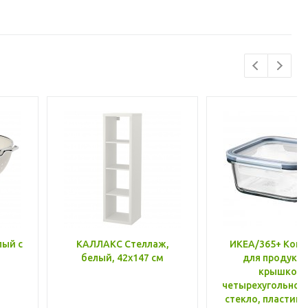
лый с
КАЛЛАКС Стеллаж,
ИКЕА/365+ Конт
белый, 42x147 см
для продукто
крышкой,
четырехугольной
стекло, пластик 