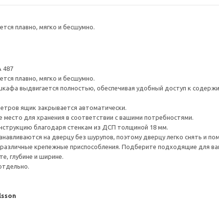
тся плавно, мягко и бесшумно.
 487
тся плавно, мягко и бесшумно.
шкафа выдвигается полностью, обеспечивая удобный доступ к содерж
метров ящик закрывается автоматически.
е место для хранения в соответствии с вашими потребностями.
нструкцию благодаря стенкам из ДСП толщиной 18 мм.
навливаются на дверцу без шурупов, поэтому дверцу легко снять и по
различные крепежные приспособления. Подберите подходящие для ваших
е, глубине и ширине.
отдельно.
lsson