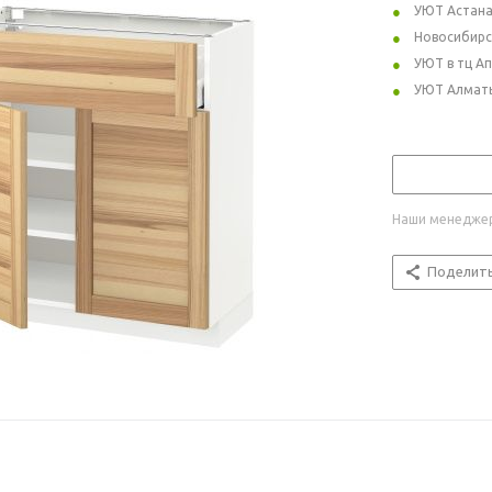
УЮТ Астан
Новосибирс
УЮТ в тц А
УЮТ Алмат
Наши менеджер
Поделит