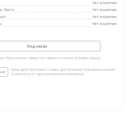
а
Нет в наличии
к, Лента
Нет в наличии
порт
Нет в наличии
ы
Нет в наличии
Под заказ
ы обязательно свяжутся с вами и уточнят условия заказа
Цена действительна только для интернет-магазина и может
ься
отличаться от цен в розничных магазинах