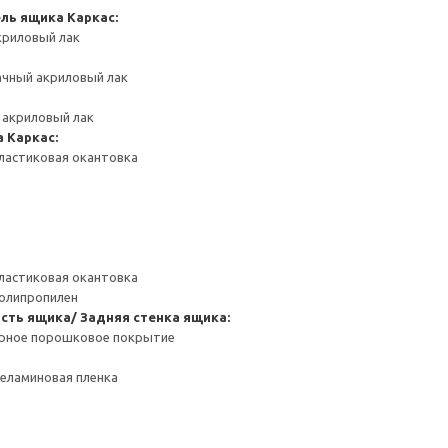
ель ящика
Каркас:
криловый лак
ачный акриловый лак
 акриловый лак
а
Каркас:
ластиковая окантовка
ластиковая окантовка
Полипропилен
сть ящика/ Задняя стенка ящика:
ерное порошковое покрытие
Меламиновая пленка