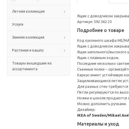
Летняя коллекция
Ящик с доводчиком закрывае
Артикул: 592.362.23
Услуги
Подробнее о товаре
Зимняя коллекция
Код кухонного шкафа ME/MA
Ящик с доводчиком закрывае
Растения и кашпо
Ящик напольного/высокого 
Ящик с плавным ходом.
Товары вышедшие из
Последние несколько санти
ассортимента
Съемные полки – организуйт
Каркас имеет устойчивую ко
Защелкивающиеся петли уста
Для разных стен требуются 
Петли регулируются по высот
Ножки и цоколи продаются 
Можно дополнить ручками.
Дизайнер:
IKEA of Sweden/Mikael Axe
Материалы и уход