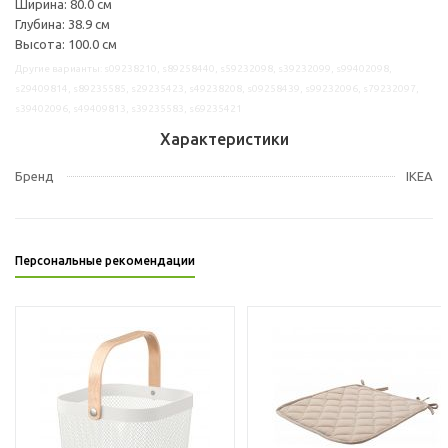
Ширина: 80.0 см
Глубина: 38.9 см
Высота: 100.0 см
Другие варианты: s09238210, s89258440, s59232098, s39232099, s99402098,
s29409814, s89235585, s29235423, s49238208, s09258439, s99232096, s79232097,
s39402096, s49409813, s39235583, s69235421
Характеристики
Бренд
IKEA
Персональные рекомендации